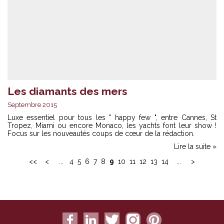
Les diamants des mers
Septembre 2015
Luxe essentiel pour tous les " happy few ", entre Cannes, St
Tropez, Miami ou encore Monaco, les yachts font leur show !
Focus sur les nouveautés coups de cœur de la rédaction.
Lire la suite »
<<
<
...
4
5
6
7
8
9
10
11
12
13
14
...
>