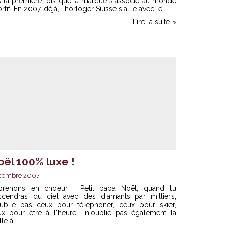
s la première fois que la marque s'associe au monde
rtif. En 2007, déjà, l'horloger Suisse s'allie avec le ...
Lire la suite »
oël 100% luxe !
cembre 2007
prenons en choeur : Petit papa Noël, quand tu
scendras du ciel avec des diamants par milliers,
oublie pas ceux pour téléphoner, ceux pour skier,
ux pour être à l'heure... n'oublie pas également la
le à ...