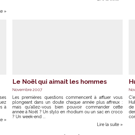
te »
Le Noël qui aimait les hommes
H
Novembre 2007
No
 ses
Les premières questions commencent à affluer vous
C'e
uez
plongeant dans un doute chaque année plus affreux :
Hub
és à
mais qu'allez-vous bien pouvoir commander cette
de 
année à Noël ? Un stylo en rhodium ou un sac en croco
de
? Un week-end ...
con
te »
Lire la suite »