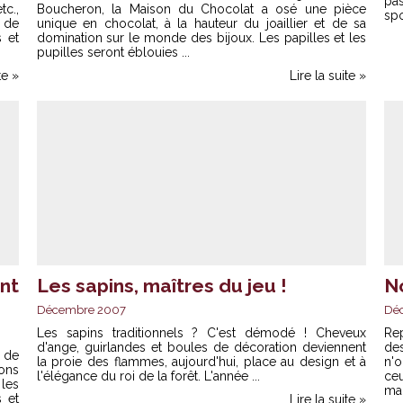
pa
c.,
Boucheron, la Maison du Chocolat a osé une pièce
spo
 de
unique en chocolat, à la hauteur du joaillier et de sa
s et
domination sur le monde des bijoux. Les papilles et les
pupilles seront éblouies ...
te »
Lire la suite »
int
Les sapins, maîtres du jeu !
N
Décembre 2007
Dé
Les sapins traditionnels ? C'est démodé ! Cheveux
Re
d'ange, guirlandes et boules de décoration deviennent
de
 de
la proie des flammes, aujourd'hui, place au design et à
n'
dons
l'élégance du roi de la forêt. L'année ...
ce
les
mal
 et
Lire la suite »