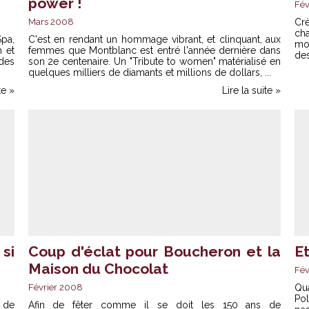
power !
Fév
Mars 2008
Cr
ch
Spa,
C'est en rendant un hommage vibrant, et clinquant, aux
mod
h et
femmes que Montblanc est entré l'année dernière dans
de
 des
son 2e centenaire. Un "Tribute to women" matérialisé en
quelques milliers de diamants et millions de dollars, ...
te »
Lire la suite »
si
Coup d'éclat pour Boucheron et la
Et
Maison du Chocolat
Fév
Février 2008
Qu
Pol
 de
Afin de fêter comme il se doit les 150 ans de