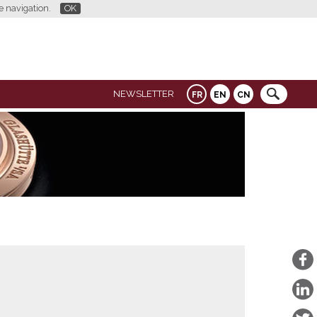
re navigation.
OK
NEWSLETTER
FR
EN
CN