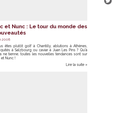
ic et Nunc : Le tour du monde des
ouveautés
n 2008
s êtes plutôt golf à Chantilly, ablutions à Athènes,
iquités à Salzbourg ou caviar à Juan Les Pins ? Qu'à
a ne tienne, toutes les nouvelles tendances sont sur
 et Nunc !
Lire la suite »