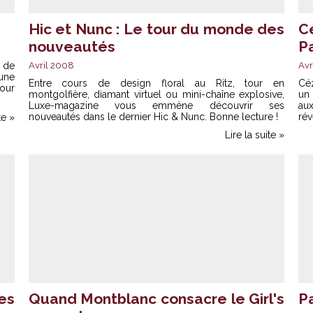
Hic et Nunc : Le tour du monde des
C
nouveautés
Pa
 de
Avril 2008
Avr
une
Entre cours de design floral au Ritz, tour en
Céz
our
montgolfière, diamant virtuel ou mini-chaîne explosive,
un 
Luxe-magazine vous emmène découvrir ses
au
nouveautés dans le dernier Hic & Nunc. Bonne lecture !
rév
te »
Lire la suite »
es
Quand Montblanc consacre le Girl's
Pa