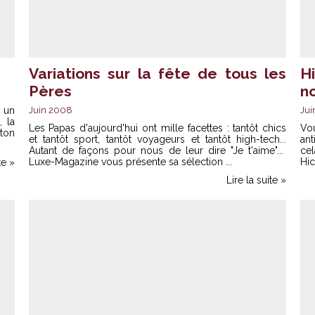
Variations sur la fête de tous les
H
Pères
n
 un
Juin 2008
Jui
, la
Les Papas d'aujourd'hui ont mille facettes : tantôt chics
Vou
aton
et tantôt sport, tantôt voyageurs et tantôt high-tech...
ant
Autant de façons pour nous de leur dire "Je t'aime"...
cel
Luxe-Magazine vous présente sa sélection ...
Hic
te »
Lire la suite »