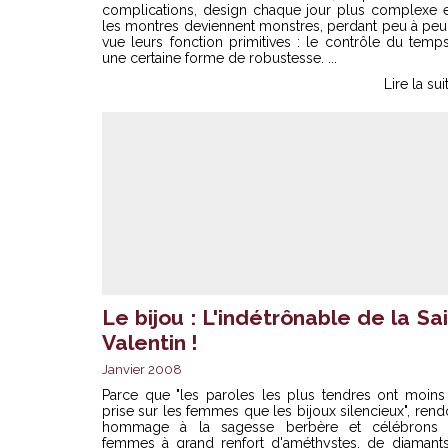
complications, design chaque jour plus complexe et
les montres deviennent monstres, perdant peu à peu
vue leurs fonction primitives : le contrôle du temp
une certaine forme de robustesse. ...
Lire la sui
Le bijou : L'indétrônable de la Sa
Valentin !
Janvier 2008
Parce que "les paroles les plus tendres ont moins
prise sur les femmes que les bijoux silencieux", ren
hommage à la sagesse berbère et célébrons 
femmes à grand renfort d'améthystes, de diamants