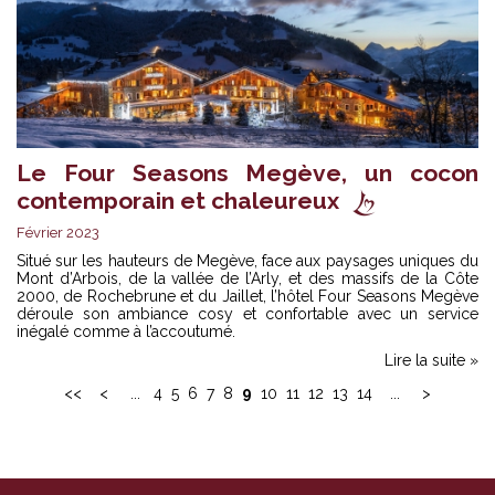
Le Four Seasons Megève, un cocon
contemporain et chaleureux
Février 2023
Situé sur les hauteurs de Megève, face aux paysages uniques du
Mont d’Arbois, de la vallée de l’Arly, et des massifs de la Côte
2000, de Rochebrune et du Jaillet, l’hôtel Four Seasons Megève
déroule son ambiance cosy et confortable avec un service
inégalé comme à l’accoutumé.
Lire la suite »
<<
<
...
4
5
6
7
8
9
10
11
12
13
14
...
>