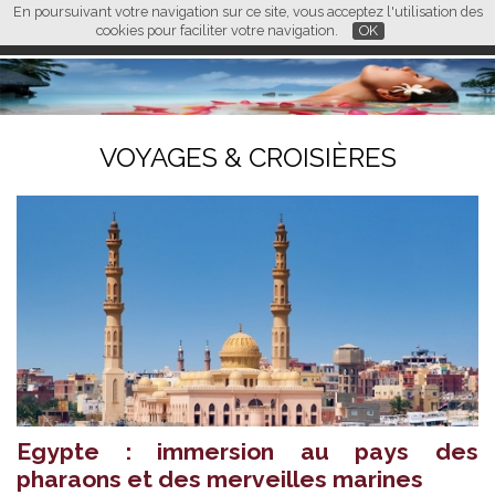
En poursuivant votre navigation sur ce site, vous acceptez l'utilisation des
L M
FR
EN
CN
cookies pour faciliter votre navigation.
OK
VOYAGES & CROISIÈRES
Egypte : immersion au pays des
pharaons et des merveilles marines