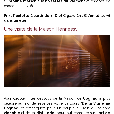
au
praliné maison aux noisettes du Piémont
et enrobés de
chocolat noir 70%.
Prix : Roulette à partir de 45€ et Cigare à 10€ l'unité, servi
dans un étui
Une visite de la Maison Hennessy
Pour découvrir les dessous de la Maison de
Cognac
la plus
célèbre au monde, réservez votre parcours "
De la Vigne au
Cognac
" et embarquez pour un périple au sein du célèbre
vignoble
et de sa
distillerie
, pour tout connaître sur l
'art de