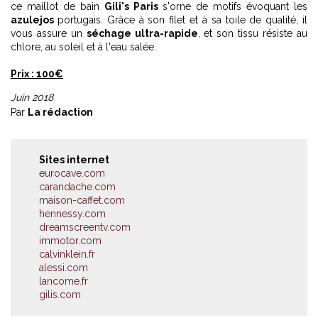
ce maillot de bain
Gili's Paris
s'orne de motifs évoquant les
azulejos
portugais. Grâce à son filet et à sa toile de qualité, il
vous assure un
séchage ultra-rapide
, et son tissu résiste au
chlore, au soleil et à l'eau salée.
Prix : 100€
Juin 2018
Par
La rédaction
Sites internet
eurocave.com
carandache.com
maison-caffet.com
hennessy.com
dreamscreentv.com
immotor.com
calvinklein.fr
alessi.com
lancome.fr
gilis.com