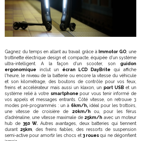
Gagnez du temps en allant au travail grâce à
Immotor GO
, une
trottinette électrique design et compacte, équipée d'un système
ultra-intelligent. A la façon d'un scooter, son
guidon
ergonomique
inclut un
écran LCD DayBrite
qui affiche
l'heure, le niveau de la batterie ou encore la vitesse du véhicule
et son kilométrage, des boutons de contrôle pour vos feux,
freins et accélérateur mais aussi un klaxon, un
port USB
et un
système relié à votre
smartphone
pour vous tenir informé de
vos appels et messages entrants. Côté vitesse, on retrouve 3
modes pré-programmés : un à
6km/h,
idéal pour les trottoirs,
une vitesse de croisière de
20km/h
ou, pour les férus
d'adrénaline, une vitesse maximale de
25km/h
avec un moteur
hub de
350 W.
Autres avantages, deux batteries qui tiennent
durant
25km
, des freins fiables, des ressorts de suspension
semi-active pour amortir les chocs et
3 roues
qui ne dégonflent