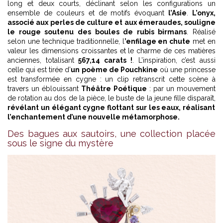
long et deux courts, déclinant selon les configurations un
ensemble de couleurs et de motifs évoquant
l’Asie
.
L’onyx,
associé aux perles de culture et aux émeraudes, souligne
le rouge soutenu des boules de rubis birmans
. Réalisé
selon une technique traditionnelle, l
’enfilage en chute
met en
valeur les dimensions croissantes et le charme de ces matières
anciennes, totalisant
567,14 carats !
. L’inspiration, c’est aussi
celle qui est tirée d’
un poème de Pouchkine
où une princesse
est transformée en cygne : un clip retranscrit cette scène à
travers un éblouissant
Théâtre Poétique
: par un mouvement
de rotation au dos de la pièce, le buste de la jeune fille disparaît,
révélant un élégant cygne flottant sur les eaux, réalisant
l’enchantement d’une nouvelle métamorphose.
Des bagues aux sautoirs, une collection placée
sous le signe du mystère