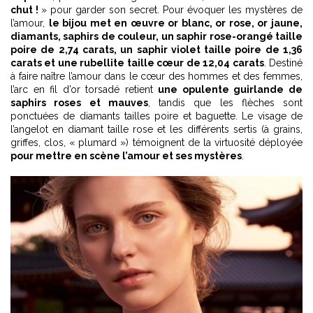
chut !
» pour garder son secret. Pour évoquer les mystères de
l’amour,
le bijou met en œuvre or blanc, or rose, or jaune,
diamants, saphirs de couleur, un saphir rose-orangé taille
poire de 2,74 carats, un saphir violet taille poire de 1,36
carats et une rubellite taille cœur de 12,04 carats
. Destiné
à faire naître l’amour dans le cœur des hommes et des femmes,
l’arc en fil d’or torsadé retient
une opulente guirlande de
saphirs roses et mauves
, tandis que les flèches sont
ponctuées de diamants tailles poire et baguette. Le visage de
l’angelot en diamant taille rose et les différents sertis (à grains,
griffes, clos, « plumard ») témoignent de la virtuosité déployée
pour mettre en scène l’amour et ses mystères
.