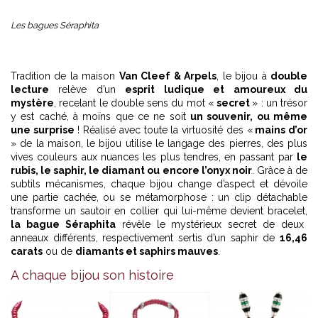
Les bagues Séraphita
Tradition de la maison
Van Cleef & Arpels
, le bijou à
double
lecture
relève d’un
esprit ludique et amoureux du
mystère
, recelant le double sens du mot «
secret
» : un trésor
y est caché, à moins que ce ne soit
un souvenir, ou même
une surprise
! Réalisé avec toute la virtuosité des «
mains d’or
» de la maison, le bijou utilise le langage des pierres, des plus
vives couleurs aux nuances les plus tendres, en passant par
le
rubis, le saphir, le diamant ou encore l’onyx noir
. Grâce à de
subtils mécanismes, chaque bijou change d’aspect et dévoile
une partie cachée, ou se métamorphose : un clip détachable
transforme un sautoir en collier qui lui-même devient bracelet,
la bague Séraphita
révèle le mystérieux secret de deux
anneaux différents, respectivement sertis d’un saphir de
16,46
carats
ou de
diamants et saphirs mauves
.
A chaque bijou son histoire