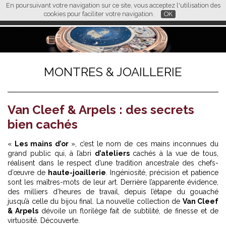
En poursuivant votre navigation sur ce site, vous acceptez l'utilisation des
L M
FR
EN
CN
cookies pour faciliter votre navigation.
OK
MONTRES & JOAILLERIE
Van Cleef & Arpels : des secrets
bien cachés
«
Les mains d’or
», c’est le nom de ces mains inconnues du
grand public qui, à l’abri
d’ateliers
cachés à la vue de tous,
réalisent dans le respect d’une tradition ancestrale des chefs-
d’œuvre de
haute-joaillerie
. Ingéniosité, précision et patience
sont les maîtres-mots de leur art. Derrière l’apparente évidence,
des milliers d’heures de travail, depuis l’étape du gouaché
jusqu’à celle du bijou final. La nouvelle collection de
Van Cleef
& Arpels
dévoile un florilège fait de subtilité, de finesse et de
virtuosité. Découverte.