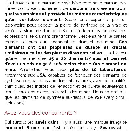
Il faut savoir que le diamant de synthèse comme le diamant des
mines composé uniquement de
carbone, se crée en trois,
quatre semaines et possède les mêmes caractéristiques
qu’un véritable diamant
. Seule une expertise par un
laboratoire peut déceler la pierre de synthèse de la vraie et
vérifier sa structure atomique. Soumis à de hautes températures
et pressions, le diamant prend forme, il est ensuite taillé par les
mêmes tailleurs qui façonnent le diamant de mine.
Ces
diamants ont des propriétés de dureté et d’éclat
similaires à celles des pierres dites naturelles.
Il faut savoir
qu’une machine crée
15 à 20 diamants/mois et permet
d’avoir un prix de 30 à 40% moins cher qu’un diamant de
mine.
Aujourd’hui vous avez
plus de 10 laboratoires
,
notamment aux
USA
, capables de fabriquer des diamants de
synthèse comparables aux diamants naturels, avec des qualités
chimiques, des indices de réfraction et de pureté équivalents à
l’œil à ceux des diamants extraits des mines. Nous ne prenons
que les diamants de synthèse au-dessus de
VSF
(Very Small
Inclusions)
Avez-vous des concurrents ?
Oui surtout les
américains
. Il y a aussi une marque française
Innocent Stone
qui s’est créée en 2017.
Swarovski
a