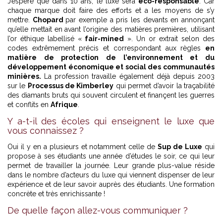
J’espère que dans 10 ans, le luxe sera
éco-responsable
. Car
chaque marque doit faire des efforts et a les moyens de s’y
mettre.
Chopard
par exemple a pris les devants en annonçant
qu’elle mettait en avant l’origine des matières premières, utilisant
l’or éthique labellisé «
fair-mined
». Un or extrait selon des
codes extrêmement précis et correspondant aux règles
en
matière de protection de l’environnement et du
développement économique et social des communautés
minières.
La profession travaille également déjà depuis 2003
sur le
Processus de Kimberley
qui permet d’avoir la traçabilité
des diamants bruts qui souvent circulent et finançent les guerres
et conflits en
Afrique
.
Y a-t-il des écoles qui enseignent le luxe que
vous connaissez ?
Oui il y en a plusieurs et notamment celle de
Sup de Luxe
qui
propose à ses étudiants une année d’études le soir, ce qui leur
permet de travailler la journée. Leur grande plus-value réside
dans le nombre d’acteurs du luxe qui viennent dispenser de leur
expérience et de leur savoir auprès des étudiants. Une formation
concrète et très enrichissante !
De quelle façon allez-vous communiquer ?