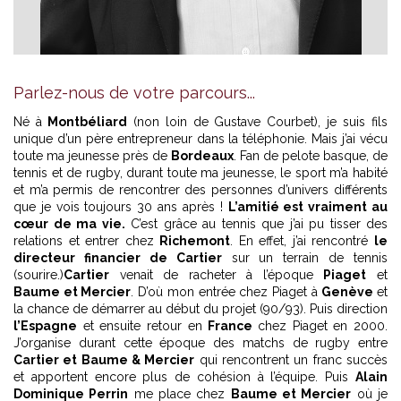
Parlez-nous de votre parcours...
Né à
Montbéliard
(non loin de Gustave Courbet), je suis fils
unique d’un père entrepreneur dans la téléphonie. Mais j’ai vécu
toute ma jeunesse près de
Bordeaux
. Fan de pelote basque, de
tennis et de rugby, durant toute ma jeunesse, le sport m’a habité
et m’a permis de rencontrer des personnes d’univers différents
que je vois toujours 30 ans après !
L’amitié est vraiment au
cœur de ma vie.
C’est grâce au tennis que j’ai pu tisser des
relations et entrer chez
Richemont
. En effet, j’ai rencontré
le
directeur financier de Cartier
sur un terrain de tennis
(sourire.)
Cartier
venait de racheter à l’époque
Piaget
et
Baume et Mercier
. D’où mon entrée chez Piaget à
Genève
et
la chance de démarrer au début du projet (90/93). Puis direction
l’Espagne
et ensuite retour en
France
chez Piaget en 2000.
J’organise durant cette époque des matchs de rugby entre
Cartier et Baume & Mercier
qui rencontrent un franc succès
et apportent encore plus de cohésion à l’équipe. Puis
Alain
Dominique Perrin
me place chez
Baume et Mercier
où je