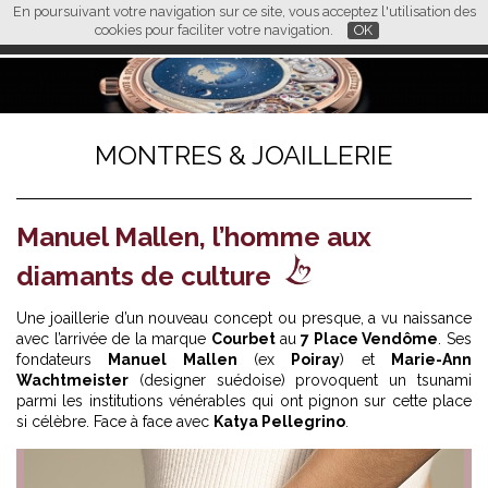
En poursuivant votre navigation sur ce site, vous acceptez l'utilisation des
L M
FR
EN
CN
cookies pour faciliter votre navigation.
OK
MONTRES & JOAILLERIE
Manuel Mallen, l’homme aux
diamants de culture
Une joaillerie d’un nouveau concept ou presque, a vu naissance
avec l’arrivée de la marque
Courbet
au
7 Place Vendôme
. Ses
fondateurs
Manuel Mallen
(ex
Poiray
) et
Marie-Ann
Wachtmeister
(designer suédoise) provoquent un tsunami
parmi les institutions vénérables qui ont pignon sur cette place
si célèbre. Face à face avec
Katya Pellegrino
.