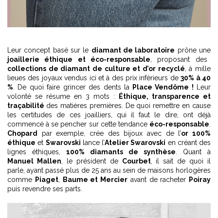
Leur concept basé sur le
diamant de laboratoire
prône une
joaillerie éthique et éco-responsable
, proposant des
collections de diamant de culture et d’or recyclé
, à mille
lieues des joyaux vendus ici et à des prix inférieurs de
30% à 40
%
. De quoi faire grincer des dents la
Place Vendôme !
Leur
volonté se résume en 3 mots :
Éthique, transparence et
traçabilité
des matières premières. De quoi remettre en cause
les certitudes de ces joailliers, qui il faut le dire, ont déjà
commencé à se pencher sur cette tendance
éco-responsable
.
Chopard
par exemple, crée des bijoux avec de l’
or 100%
éthique
et
Swarovski
lance l’
Atelier Swarovski
en créant des
lignes éthiques,
100% diamants de synthèse
. Quant à
Manuel Mallen
, le président de
Courbet
, il sait de quoi il
parle, ayant passé plus de 25 ans au sein de maisons horlogères
comme
Piaget
,
Baume et Mercier
avant de racheter
Poiray
puis revendre ses parts.