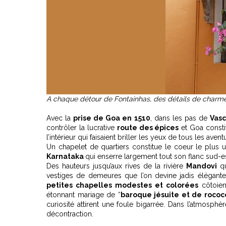
A chaque détour de Fontainhas, des détails de charme
Avec la
prise de Goa en 1510
, dans les pas de
Vas
contrôler la lucrative
route des épices
et Goa consti
l’intérieur qui faisaient briller les yeux de tous les aventu
Un chapelet de quartiers constitue le coeur le plus u
Karnataka
qui enserre largement tout son flanc sud-e
Des hauteurs jusqu’aux rives de la rivière
Mandovi
qu
vestiges de demeures que l’on devine jadis élégante
petites chapelles modestes et colorées
côtoie
étonnant mariage de “
baroque jésuite et de rococ
curiosité attirent une foule bigarrée. Dans l’atmosphère
décontraction.