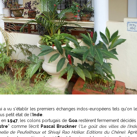
e qui a vu s'établir les premiers échanges indos-européens tels qu'on l
s petit état de l'
Inde
.
s en
1947
, les colons portugais de
Goa
restèrent fermement décidés
stre
” comme l’écrit
Pascal Bruckner
(
"Le goût des villes de l’Inde
elle de Peufeilhoux et Shivaji Rao Holkar. Editions du Chêne)
. Apr