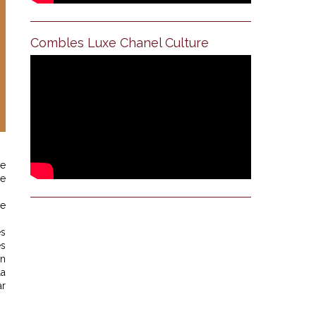
Combles Luxe Chanel Culture
de
de
le
es
es
un
la
ar