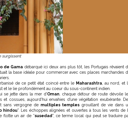
 surgissent
co de Gama
débarqué ici deux ans plus tôt, les Portugais rêvaient 
tuait la base idéale pour commercer avec ces places marchandes 
riers.
rbanisé de ce petit état coincé entre le
Maharashtra
, au nord, et 
st et le lie profondément au coeur du sous-continent indien.
i se jette dans la mer d'
Oman
, chaque détour de route dévoile l
s et cossues, aujourd’hui envahies d’une végétation exubérante. D
nt sans vergogne de
multiples temples
grouillant de vie dans 
o hindou
”. Les échoppes alignées et ouvertes à tous les vents de 
 flotte un air de “
susedad
”, ce terme local qui peut se traduire p