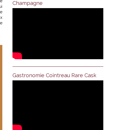
ce
Champagne
ui
de
ux
de
Gastronomie Cointreau Rare Cask