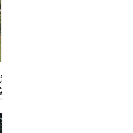
is
 à
du
et
es