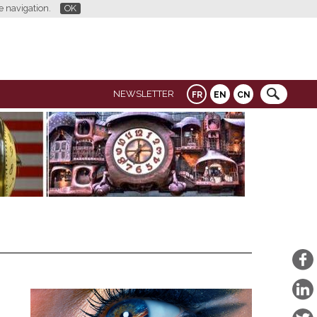
re navigation.
OK
NEWSLETTER
FR
EN
CN