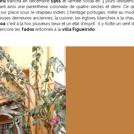
hru
trancha en décembre
1961
et l’armée solda en 3 jours l’existen
rant ainsi une parenthèse coloniale de quatre siècles et demi. Ce q
 sur place sous le drapeau indien. L’héritage portugais, mêlé au mo
euses demeures anciennes, la cuisine, les églises blanchies à la cha
oa
c'est à la fois plusieurs lieux et un état d'esprit : il y flotte un vent 
 encore les
fados
entonnés à la
villa Figueirido
.