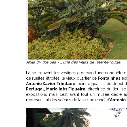
Ahila by the Sea - L'une des villas de latérite rouge
Là se trouvent les vestiges glorieux d'une conquête qu
de ruelles étroites, le vieux quartier de
Fontainhas
exh
Antonio Xavier Trindade
, peintre goanais du début 
Portugal, Maria Inès Figueira
, directrice du lieu, 
expositions mais c’est avant tout un musée dédié aux
représentant des scènes de la vie indienne) d’
Antonio