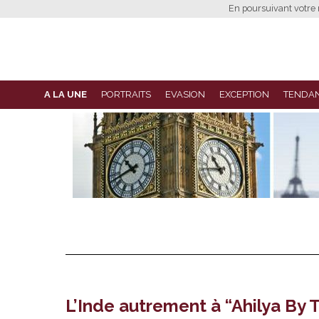
En poursuivant votre n
A LA UNE
PORTRAITS
EVASION
EXCEPTION
TENDA
L’Inde autrement à “Ahilya By 