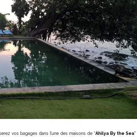
serez vos bagages dans l’une des maisons de “
Ahilya By the Sea
”