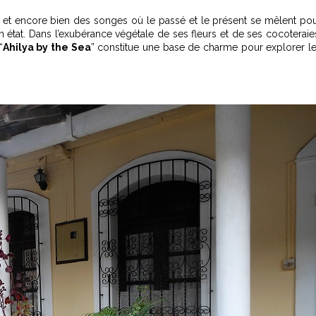
e et encore bien des songes où le passé et le présent se mêlent po
'un état. Dans l’exubérance végétale de ses fleurs et de ses cocoteraie
“
Ahilya by the Sea
” constitue une base de charme pour explorer l