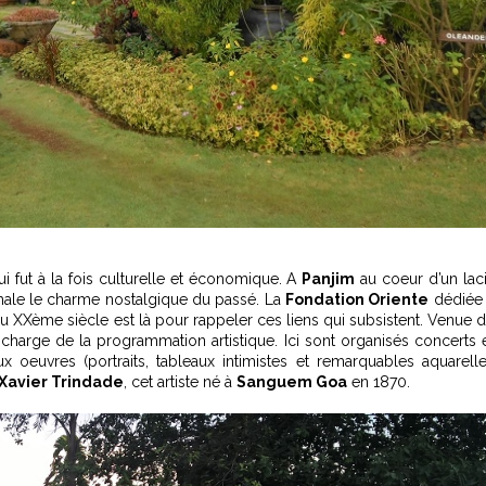
i fut à la fois culturelle et économique. A
Panjim
au coeur d’un lac
ale le charme nostalgique du passé. La
Fondation Oriente
dédiée
du XXème siècle est là pour rappeler ces liens qui subsistent. Venue 
se charge de la programmation artistique. Ici sont organisés concerts 
 oeuvres (portraits, tableaux intimistes et remarquables aquarell
 Xavier Trindade
, cet artiste né à
Sanguem Goa
en 1870.