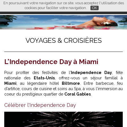
En poursuivant votre navigation sur ce site, vous acceptez l'utilisation des
L M
FR
EN
CN
cookies pour faciliter votre navigation.
OK
VOYAGES & CROISIÈRES
L'Independence Day à Miami
Pour profiter des festivités de l'
Independence Day
, fête
nationale des
Etats-Unis
, offrez-vous un séjour familial à
Miami
, au légendaire hôtel
Biltmore
. Entre barbecue, feu
d'artifice, cours de cuisine et soins au Spa, à vous l'immersion au
coeur du prestigieux quartier de
Coral Gables
.
Célébrer l'Independence Day