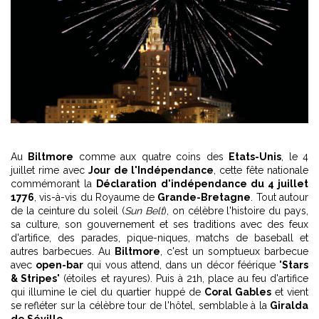
Au
Biltmore
comme aux quatre coins des
Etats-Unis
, le 4
juillet rime avec
Jour de l'Indépendance
, cette fête nationale
commémorant la
Déclaration d'indépendance du 4 juillet
1776
, vis-à-vis du Royaume de
Grande-Bretagne
. Tout autour
de la ceinture du soleil (
Sun Belt
), on célèbre l'histoire du pays,
sa culture, son gouvernement et ses traditions avec des feux
d'artifice, des parades, pique-niques, matchs de baseball et
autres barbecues. Au
Biltmore
, c'est un somptueux barbecue
avec
open-bar
qui vous attend, dans un décor féérique "
Stars
& Stripes
" (étoiles et rayures). Puis à 21h, place au feu d'artifice
qui illumine le ciel du quartier huppé de
Coral Gables
et vient
se refléter sur la célèbre tour de l'hôtel, semblable à la
Giralda