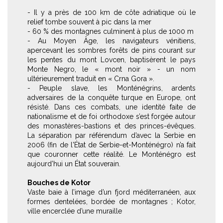
- Il y a près de 100 km de côte adriatique où le
relief tombe souvent à pic dans la mer
- 60 % des montagnes culminent à plus de 1000 m
- Au Moyen Âge, les navigateurs vénitiens,
apercevant les sombres forêts de pins courant sur
les pentes du mont Lovcen, baptisèrent le pays
Monte Negro, le « mont noir » - un nom
ultérieurement traduit en « Crna Gora ».
- Peuple slave, les Monténégrins, ardents
adversaires de la conquête turque en Europe, ont
résisté. Dans ces combats, une identité faite de
nationalisme et de foi orthodoxe s’est forgée autour
des monastères-bastions et des princes-évêques.
La séparation par référendum d’avec la Serbie en
2006 (fin de l'État de Serbie-et-Monténégro) n’a fait
que couronner cette réalité. Le Monténégro est
aujourd’hui un État souverain.
Bouches de Kotor
Vaste baie à l’image d’un fjord méditerranéen, aux
formes dentelées, bordée de montagnes ; Kotor,
ville encerclée d’une muraille