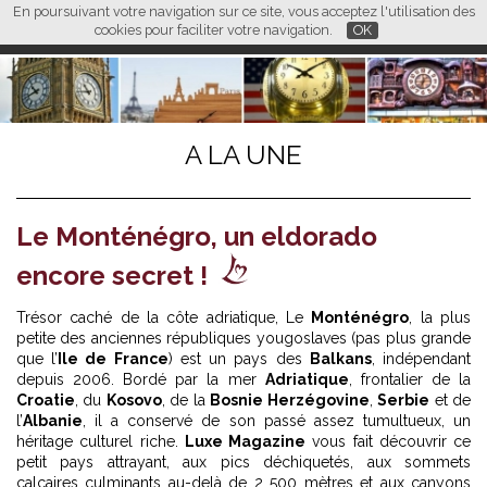
En poursuivant votre navigation sur ce site, vous acceptez l'utilisation des
L M
FR
EN
CN
cookies pour faciliter votre navigation.
OK
A LA UNE
Le Monténégro, un eldorado
encore secret !
Trésor caché de la côte adriatique, Le
Monténégro
, la plus
petite des anciennes républiques yougoslaves (pas plus grande
que l’
Ile de France
) est un pays des
Balkans
, indépendant
depuis 2006. Bordé par la mer
Adriatique
, frontalier de la
Croatie
, du
Kosovo
, de la
Bosnie Herzégovine
,
Serbie
et de
l’
Albanie
, il a conservé de son passé assez tumultueux, un
héritage culturel riche.
Luxe Magazine
vous fait découvrir ce
petit pays attrayant, aux pics déchiquetés, aux sommets
calcaires culminants au-delà de 2 500 mètres et aux canyons