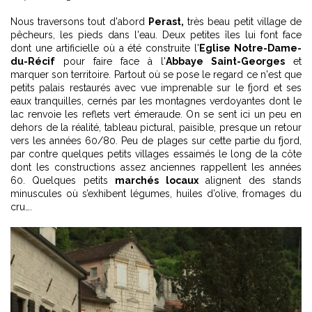
Nous traversons tout d'abord
Perast,
très beau petit village de
pêcheurs, les pieds dans l'eau. Deux petites îles lui font face
dont une artificielle où a été construite l'
Eglise Notre-Dame-
du-Récif
pour faire face à l'
Abbaye Saint-Georges
et
marquer son territoire. Partout où se pose le regard ce n'est que
petits palais restaurés avec vue imprenable sur le fjord et ses
eaux tranquilles, cernés par les montagnes verdoyantes dont le
lac renvoie les reflets vert émeraude. On se sent ici un peu en
dehors de la réalité, tableau pictural, paisible, presque un retour
vers les années 60/80. Peu de plages sur cette partie du fjord,
par contre quelques petits villages essaimés le long de la côte
dont les constructions assez anciennes rappellent les années
60. Quelques petits
marchés locaux
alignent des stands
minuscules où s’exhibent légumes, huiles d’olive, fromages du
cru….