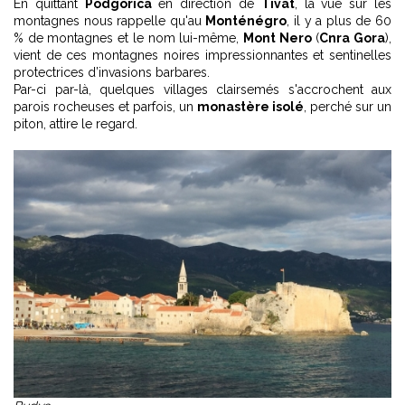
En quittant
Podgorica
en direction de
Tivat
, la vue sur les
montagnes nous rappelle qu'au
Monténégro
, il y a plus de 60
% de montagnes et le nom lui-même,
Mont Nero
(
Cnra Gora
),
vient de ces montagnes noires impressionnantes et sentinelles
protectrices d’invasions barbares.
Par-ci par-là, quelques villages clairsemés s'accrochent aux
parois rocheuses et parfois, un
monastère isolé
, perché sur un
piton, attire le regard.