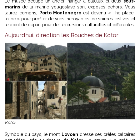
Le musée occupe un ancien hangar à bateaux et deux
sous-
marins
de la marine yougoslave sont exposés dehors. Vous
l’aurez compris,
Porto Montenegro
est devenu « The place-
to-be » pour profiter de vues incroyables, de soirées festives, et
le point de départ pour des excursions culturelles et différentes.
Aujourd’hui, direction les Bouches de Kotor
Kotor
Symbole du pays, le mont
Lovcen
dresse ses crêtes calcaires