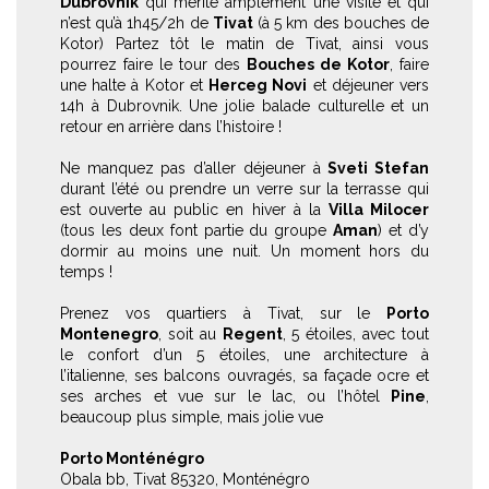
Dubrovnik
qui mérite amplement une visite et qui
n’est qu’à 1h45/2h de
Tivat
(à 5 km des bouches de
Kotor) Partez tôt le matin de Tivat, ainsi vous
pourrez faire le tour des
Bouches de Kotor
, faire
une halte à Kotor et
Herceg Novi
et déjeuner vers
14h à Dubrovnik. Une jolie balade culturelle et un
retour en arrière dans l’histoire !
Ne manquez pas d’aller déjeuner à
Sveti Stefan
durant l’été ou prendre un verre sur la terrasse qui
est ouverte au public en hiver à la
Villa Milocer
(tous les deux font partie du groupe
Aman
) et d’y
dormir au moins une nuit. Un moment hors du
temps !
Prenez vos quartiers à Tivat, sur le
Porto
Montenegro
, soit au
Regent
, 5 étoiles, avec tout
le confort d’un 5 étoiles, une architecture à
l’italienne, ses balcons ouvragés, sa façade ocre et
ses arches et vue sur le lac, ou l’hôtel
Pine
,
beaucoup plus simple, mais jolie vue
Porto Monténégro
Obala bb, Tivat 85320, Monténégro