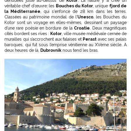
dénudées juste au-dessus de
Kotor
. La nature y a créé un
véritable chef d’œuvre: les
Bouches du Kotor
, unique
fjord de
la Méditerranée
, qui s'enfonce de 28 km dans les terres.
Classées au patrimoine mondial de l'
Unesco
, les Bouches du
Kotor sont un voyage en elles-mêmes, dessinant un paysage
d’une rare poésie en bordure de la
Croatie
. Deux magnifiques
cités bordent ses rives :
Kotor
, ville musée médiévale cernée de
murailles qui s’accrochent aux falaises et
Perast
avec ses palais
baroques, qui fut sous l’emprise vénitienne au XVème siècle. A
deux heures de là,
Dubrovnik
nous tend les bras.