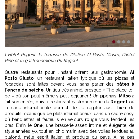
1
2
3
4
L'Hôtel Regent, la terrasse de l'italien Al Posto Giusto, l'hôtel
Pine et le gastronomique du Regent
Quatre restaurants pour l'instant offrent leur gastronomie,
Al
Posto Giusto
, un restaurant italien typique où les pizzas et
focaccias sont faites devant vous, sans parler des
pâtes à
l'encre de seiche
. Un lieu très animé, presque « The place-to-
be » où l’on peut même y petit-déjeuner ! Un japonais,
Mitso
a
fait son entrée, puis le restaurant gastronomique du
Regent
où
la carte internationale permet de se régaler aussi bien de
produits locaux que de plats internationaux, dans un cadre cosy,
où banquettes et fauteuils en velours rouge vous tendent les
bras. Enfin le
One
, une brasserie assez intime et élégante, de
style années 50, tout en chic marin avec des voiles tendues au
plafond, mêle esprit italien et produits du pays. A ne pas