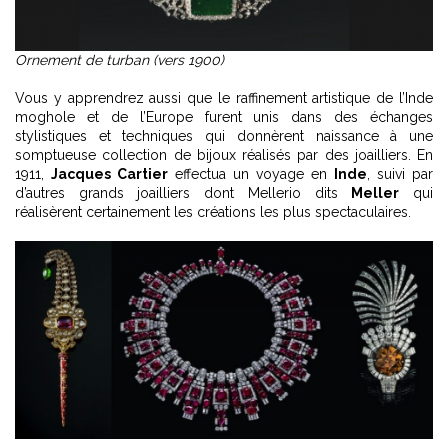
Ornement de turban (vers 1900)
Vous y apprendrez aussi que le raffinement artistique de l’Inde
moghole et de l’Europe furent unis dans des échanges
stylistiques et techniques qui donnèrent naissance à une
somptueuse collection de bijoux réalisés par des joailliers. En
1911,
Jacques Cartier
effectua un voyage en
Inde
, suivi par
d’autres grands joailliers dont Mellerio dits
Meller
qui
réalisèrent certainement les créations les plus spectaculaires.