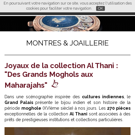
En poursuivant votre navigation sur ce site, vous acceptez l'utilisation des
L M
FR
EN
CN
cookies pour faciliter votre navigation.
OK
MONTRES & JOAILLERIE
Joyaux de la collection Al Thani :
"Des Grands Moghols aux
Maharajahs"
Dans une scénographie inspirée des
cultures indiennes
, le
Grand Palais
présente le bijou indien et son histoire de la
période
moghole
(XVIème siècle) à nos jours. Les
270 pièces
exceptionnelles de la collection
Al Thani
sont associées à des
prêts de prestigieuses institutions et collections particulières.