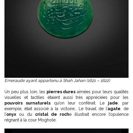
Emeraude ayant appartenu à Shah Jahan (1621 – 1622)
Un peu plus loin, les
pierres dures
aimées pour leurs qualités
visuelles et tactiles étaient aussi très appréciées pour les
pouvoirs surnaturels
qu’on leur conférait. Le
jade
, par
exemple, était associé à la victoire… Le travail de l’
agate
, de
l’
onyx
ou du
cristal de roch
e illustrait encore l’opulence
régnant à la cour Moghole.