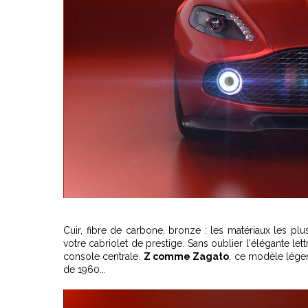
Cuir, fibre de carbone, bronze : les matériaux les plu
votre cabriolet de prestige. Sans oublier l'élégante l
console centrale.
Z comme Zagato
, ce modèle légen
de 1960...