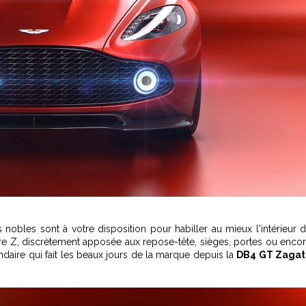
s nobles sont à votre disposition pour habiller au mieux l'intérieur 
ettre Z, discrètement apposée aux repose-tête, sièges, portes ou enco
daire qui fait les beaux jours de la marque depuis la
DB4 GT Zagat