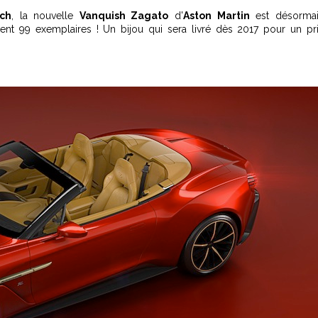
ch
, la nouvelle
Vanquish Zagato
d'
Aston Martin
est désorma
ent 99 exemplaires ! Un bijou qui sera livré dès 2017 pour un pr