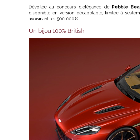
Dévoilée au concours d'élégance de
Pebble Bea
disponible en version décapotable, limitée à seulem
avoisinant les 500 000€.
Un bijou 100% British