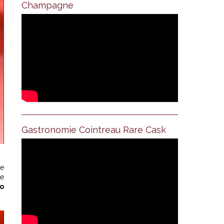
Champagne
Gastronomie Cointreau Rare Cask
de
re
o