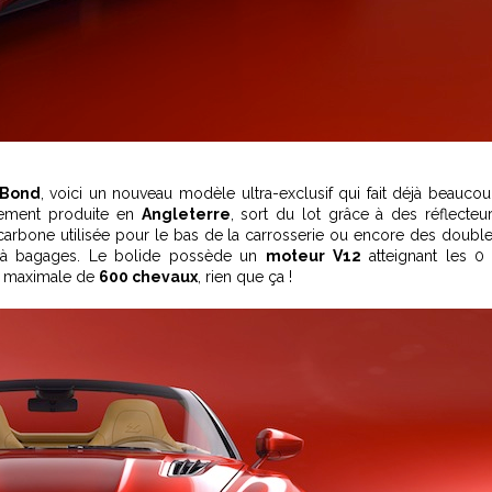
 Bond
, voici un nouveau modèle ultra-exclusif qui fait déjà beauco
èrement produite en
Angleterre
, sort du lot grâce à des réflecteu
e carbone utilisée pour le bas de la carrosserie ou encore des doubl
 à bagages. Le bolide possède un
moteur V12
atteignant les 0
e maximale de
600 chevaux
, rien que ça !