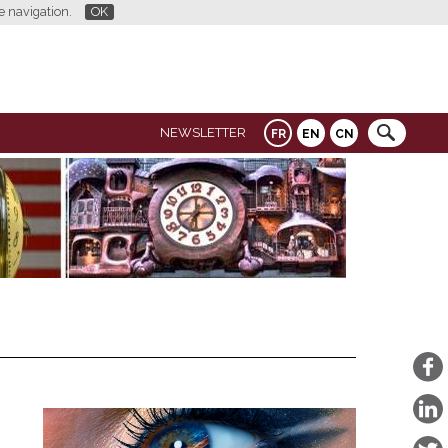
re navigation.
OK
NEWSLETTER
FR
EN
CN