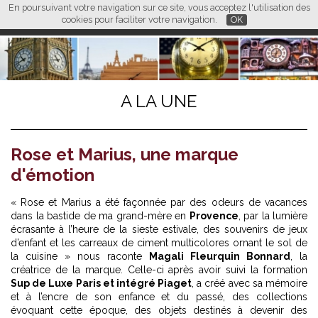
En poursuivant votre navigation sur ce site, vous acceptez l'utilisation des
L M
FR
EN
CN
cookies pour faciliter votre navigation.
OK
A LA UNE
Rose et Marius, une marque
d'émotion
« Rose et Marius a été façonnée par des odeurs de vacances
dans la bastide de ma grand-mère en
Provence
, par la lumière
écrasante à l’heure de la sieste estivale, des souvenirs de jeux
d’enfant et les carreaux de ciment multicolores ornant le sol de
la cuisine » nous raconte
Magali Fleurquin Bonnard
, la
créatrice de la marque. Celle-ci après avoir suivi la formation
Sup de Luxe Paris et intégré Piaget
, a créé avec sa mémoire
et à l’encre de son enfance et du passé, des collections
évoquant cette époque, des objets destinés à devenir des