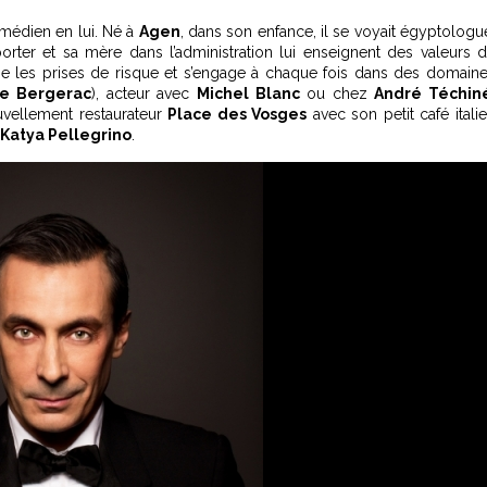
médien en lui. Né à
Agen
, dans son enfance, il se voyait égyptologu
porter et sa mère dans l’administration lui enseignent des valeurs 
aime les prises de risque et s’engage à chaque fois dans des domain
e Bergerac
), acteur avec
Michel Blanc
ou chez
André Téchin
uvellement restaurateur
Place des Vosges
avec son petit café itali
Katya Pellegrino
.