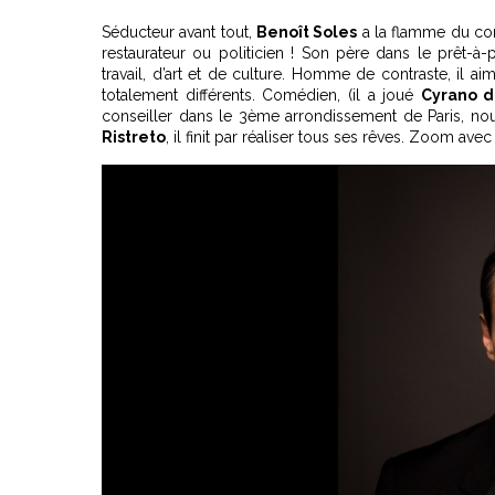
Séducteur avant tout,
Benoît Soles
a la flamme du co
restaurateur ou politicien ! Son père dans le prêt-à-
travail, d’art et de culture. Homme de contraste, il 
totalement différents. Comédien, (il a joué
Cyrano d
conseiller dans le 3ème arrondissement de Paris, no
Ristreto
, il finit par réaliser tous ses rêves. Zoom avec