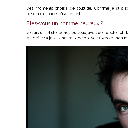
Des moments choisis de solitude. Comme je suis sou
besoin d’espace, d’isolement.
Etes-vous un homme heureux ?
Je suis un artiste, donc soucieux, avec des doutes et 
Malgré cela je suis heureux de pouvoir exercer mon mét