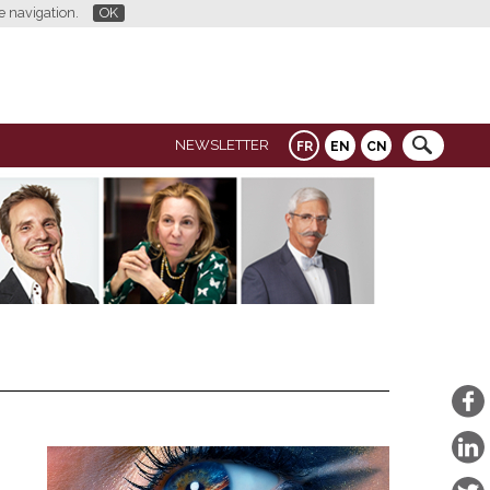
re navigation.
OK
NEWSLETTER
FR
EN
CN