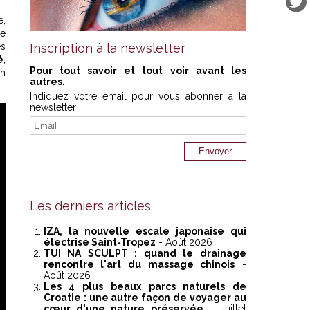
e,
de
es
Inscription à la newsletter
é
,
Pour tout savoir et tout voir avant les
en
autres.
Indiquez votre email pour vous abonner à la
newsletter :
Les derniers articles
IZA, la nouvelle escale japonaise qui
électrise Saint-Tropez
- Août 2026
TUI NA SCULPT : quand le drainage
rencontre l'art du massage chinois
-
Août 2026
Les 4 plus beaux parcs naturels de
Croatie : une autre façon de voyager au
cœur d'une nature préservée
- Juillet