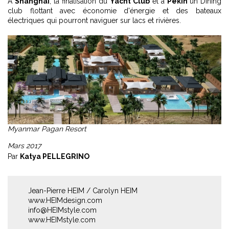
A
Shanghai
, la finalisation du
Yacht Club
et à
Pékin
un Dining
club flottant avec économie d'énergie et des bateaux
électriques qui pourront naviguer sur lacs et rivières.
Myanmar Pagan Resort
Mars 2017
Par
Katya PELLEGRINO
Jean-Pierre HEIM / Carolyn HEIM
www.HEIMdesign.com
info@HEIMstyle.com
www.HEIMstyle.com