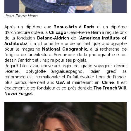
Jean-Pierre Heim
Après un diplôme aux
Beaux-Arts à Paris
et un diplôme
d’architecture obtenu à
Chicago
(Jean-Pierre Heim a reçu le prix
de la fondation
Delano-Aldrich
de l’
American Institute of
Architects
), il a sillonné le monde en tant que photographe
pour le magazine
National Geographic
, à la recherche de
l’origine de l’architecture. Son amour de la photographie et du
dessin l'enrichit et l'inspire pour ses projets.
Regard bleu azur, chevelure argentée, grand voyageur devant
l'éternel, polyglotte (anglais,espagnol, italien, grec), sa
renommée est internationale et l'a fait évoluer hors de France,
plus particulièrement aux
USA
et maintenant en
Chine
. Il est
également le co-fondateur et co-président de
The French Will
Never Forget
.