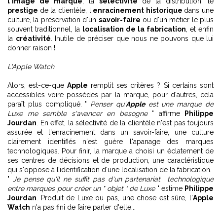
l'image de marque
, la
sélectivité
de la distribution, le
prestige
de la clientèle, l'
enracinement historique
dans une
culture, la préservation d'un
savoir-faire
ou d'un métier le plus
souvent traditionnel, la
localisation de la fabrication
, et enfin
la
créativité
. Inutile de préciser que nous ne pouvons que lui
donner raison !
L'Apple Watch
Alors, est-ce-que
Apple
remplit ses critères ? Si certains sont
accessibles voire possédés par la marque, pour d'autres, cela
paraît plus compliqué. "
Penser qu'
Apple
est une marque de
Luxe me semble s'avancer en besogne
" affirme
Philippe
Jourdan
. En effet, la sélectivité de la clientèle n'est pas toujours
assurée et l'enracinement dans un savoir-faire, une culture
clairement identifiés n'est guère l'apanage des marques
technologiques. Pour finir, la marque a choisi un éclatement de
ses centres de décisions et de production, une caractéristique
qui s'oppose à l’identification d'une localisation de la fabrication.
"
Je pense qu'il ne suffit pas d'un partenariat technologique
entre marques pour créer un " objet " de Luxe
" estime
Philippe
Jourdan
. Produit de Luxe ou pas, une chose est sûre, l'
Apple
Watch
n'a pas fini de faire parler d'elle...