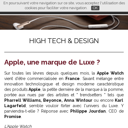
En poursuivant votre navigation sur ce site, vous acceptez l'utilisation des
L M
FR
EN
CN
cookies pour faciliter votre navigation.
OK
HIGH TECH & DESIGN
Apple, une marque de Luxe ?
Sur toutes les lèvres depuis quelques mois, la
Apple Watch
vient d'être commercialisée en
France
. Savant mélange entre
innovation technologique et design moderne caractéristique
des produits
Apple
, la petite dernière de la marque à la pomme,
portée aux nues par des artistes et " trendsetters " tels que
Pharrell Williams, Beyonce, Anna Wintour
ou encore
Karl
Lagarfeld
, semble vouloir flirter avec l'univers du Luxe. Y
parviendra-t-elle ? Réponse avec
Philippe Jourdan
, CEO de
Promise
.
L'Apple Watch