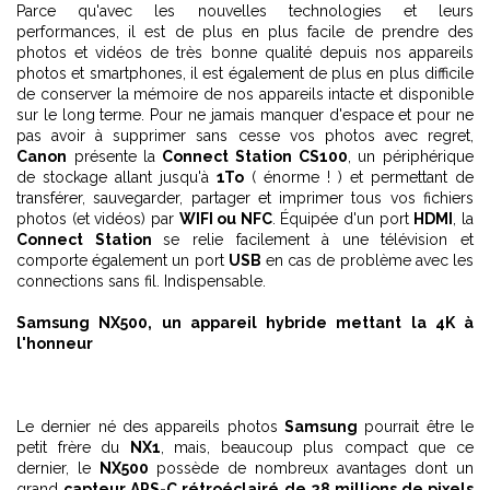
Parce qu'avec les nouvelles technologies et leurs
performances, il est de plus en plus facile de prendre des
photos et vidéos de très bonne qualité depuis nos appareils
photos et smartphones, il est également de plus en plus difficile
de conserver la mémoire de nos appareils intacte et disponible
sur le long terme. Pour ne jamais manquer d'espace et pour ne
pas avoir à supprimer sans cesse vos photos avec regret,
Canon
présente la
Connect Station CS100
, un périphérique
de stockage allant jusqu'à
1To
( énorme ! ) et permettant de
transférer, sauvegarder, partager et imprimer tous vos fichiers
photos (et vidéos) par
WIFI ou NFC
. Équipée d'un port
HDMI
, la
Connect Station
se relie facilement à une télévision et
comporte également un port
USB
en cas de problème avec les
connections sans fil. Indispensable.
Samsung NX500, un appareil hybride mettant la 4K à
l'honneur
Le dernier né des appareils photos
Samsung
pourrait être le
petit frère du
NX1
, mais, beaucoup plus compact que ce
dernier, le
NX500
possède de nombreux avantages dont un
grand
capteur APS-C rétroéclairé de 28 millions de pixels