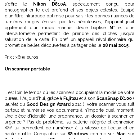
s'offre le
Nikon D810A
, spécialement conçu pour
photographier le ciel profond et ses objets célestes. Équipé
d'un filtre infrarouge optimisé pour saisir les bonnes nuances de
lumières rouges émises par les nébuleuses, l'appareil jouit
également d'un mode manuel dédié baptisé
M*
et d'un
intervallomètre permettant de prendre des clichés jusqu'à
saturation de la carte. En bref, un appareil révolutionnaire qui
promet de belles découvertes à partager dès le
28 mai 2015.
Prix : 3699 euros
Un scanner portable
Il est loin le temps où les scanners occupaient la moitié de votre
bureau ! Aujourd'hui, grâce à
Fujitsu
et à son
ScanSnap iX100
(
lauréat du
Good Design Award
2014 ), votre scanner vous suit
partout et numérise vos documents à n'importe quel moment.
Une pièce d'identité, une ordonnance, un dossier à scanner en
urgence ? Pas de problème, sa batterie intégrée et connexion
Wifi lui permettent de numériser à la vitesse de l'éclair et en
haute qualité. Compatible sur
Windows
comme sur
Mac
, sur