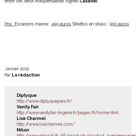
entre ces deux indispensables signés
Casadei
.
Prix :
Escarpins marine :
495 euros
Stilettos en strass :
550 euros
Janvier 2015
Par
La rédaction
Diptyque
http://www.diptyqueparis.fr/
Vanity Fair
http://www.vanityfair-lingerie.fr/pages/fr/home.html
Lise Charmel
http://www.lisecharmel.com/
Nikon
http://www.nikon.fr/fr_FR/products/product_overview.page