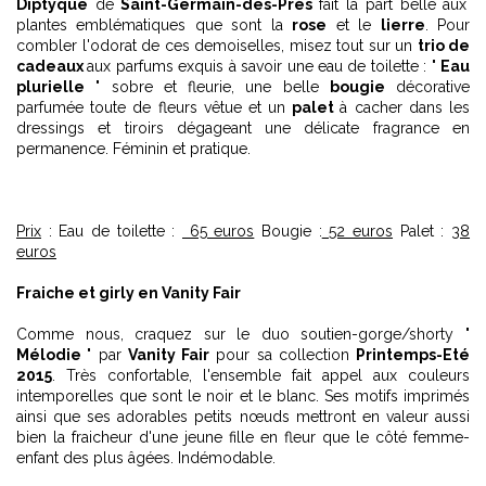
Diptyque
de
Saint-Germain-des-Près
fait la part belle aux
plantes emblématiques que sont la
rose
et le
lierre
. Pour
combler l'odorat de ces demoiselles, misez tout sur un
trio de
cadeaux
aux parfums exquis à savoir une eau de toilette : "
Eau
plurielle
" sobre et fleurie, une belle
bougie
décorative
parfumée toute de fleurs vêtue et un
palet
à cacher dans les
dressings et tiroirs dégageant une délicate fragrance en
permanence. Féminin et pratique.
Prix
: Eau de toilette :
65 euros
Bougie :
52 euros
Palet :
38
euros
Fraiche et girly en Vanity Fair
Comme nous, craquez sur le duo soutien-gorge/shorty "
Mélodie
" par
Vanity Fair
pour sa collection
Printemps-Eté
2015
. Très confortable, l'ensemble fait appel aux couleurs
intemporelles que sont le noir et le blanc. Ses motifs imprimés
ainsi que ses adorables petits nœuds mettront en valeur aussi
bien la fraicheur d'une jeune fille en fleur que le côté femme-
enfant des plus âgées. Indémodable.