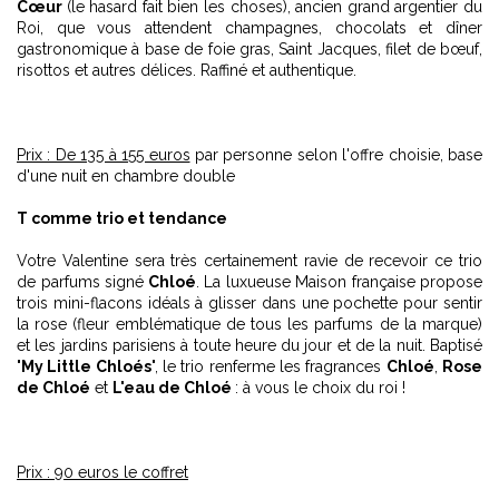
Cœur
(le hasard fait bien les choses), ancien grand argentier du
Roi, que vous attendent champagnes, chocolats et dîner
gastronomique à base de foie gras, Saint Jacques, filet de bœuf,
risottos et autres délices. Raffiné et authentique.
Prix : De 135 à 155 euros
par personne selon l'offre choisie, base
d'une nuit en chambre double
T comme trio et tendance
Votre Valentine sera très certainement ravie de recevoir ce trio
de parfums signé
Chloé
. La luxueuse Maison française propose
trois mini-flacons idéals à glisser dans une pochette pour sentir
la rose (fleur emblématique de tous les parfums de la marque)
et les jardins parisiens à toute heure du jour et de la nuit. Baptisé
"
My Little Chloés
", le trio renferme les fragrances
Chloé
,
Rose
de Chloé
et
L'eau de Chloé
: à vous le choix du roi !
Prix : 90 euros le coffret