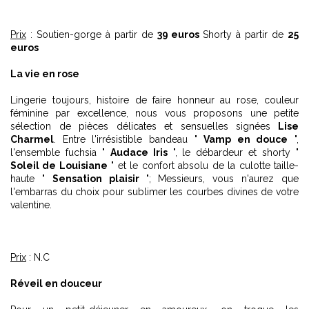
Prix
: Soutien-gorge à partir de
39 euros
Shorty à partir de
25
euros
La vie en rose
Lingerie toujours, histoire de faire honneur au rose, couleur
féminine par excellence, nous vous proposons une petite
sélection de pièces délicates et sensuelles signées
Lise
Charmel
. Entre l'irrésistible bandeau "
Vamp en douce
",
l'ensemble fuchsia "
Audace Iris
", le débardeur et shorty "
Soleil de Louisiane
" et le confort absolu de la culotte taille-
haute "
Sensation plaisir
"; Messieurs, vous n'aurez que
l'embarras du choix pour sublimer les courbes divines de votre
valentine.
Prix
: N.C
Réveil en douceur