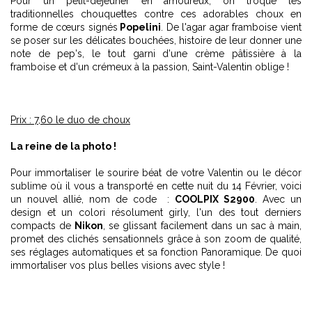
Pour un petit-déjeuner en amoureux, on troque les
traditionnelles chouquettes contre ces adorables choux en
forme de cœurs signés
Popelini
. De l'agar agar framboise vient
se poser sur les délicates bouchées, histoire de leur donner une
note de pep's, le tout garni d'une crème pâtissière à la
framboise et d'un crémeux à la passion, Saint-Valentin oblige !
Prix : 7,60 le duo de choux
La reine de la photo !
Pour immortaliser le sourire béat de votre Valentin ou le décor
sublime où il vous a transporté en cette nuit du 14 Février, voici
un nouvel allié, nom de code :
COOLPIX S2900
. Avec un
design et un colori résolument girly, l'un des tout derniers
compacts de
Nikon
, se glissant facilement dans un sac à main,
promet des clichés sensationnels grâce à son zoom de qualité,
ses réglages automatiques et sa fonction Panoramique. De quoi
immortaliser vos plus belles visions avec style !