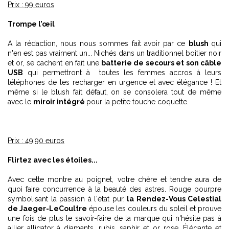
Prix : 99 euros
Trompe l’œil
A la rédaction, nous nous sommes fait avoir par ce
blush
qui
n'en est pas vraiment un... Nichés dans un traditionnel boitier noir
et or, se cachent en fait une
batterie de secours et son câble
USB
qui permettront à toutes les femmes accros à leurs
téléphones de les recharger en urgence et avec élégance ! Et
même si le blush fait défaut, on se consolera tout de même
avec le
miroir intégré
pour la petite touche coquette.
Prix : 49,90 euros
Flirtez avec les étoiles...
Avec cette montre au poignet, votre chère et tendre aura de
quoi faire concurrence à la beauté des astres. Rouge pourpre
symbolisant la passion à l'état pur,
la Rendez-Vous Celestial
de Jaeger-LeCoultre
épouse les couleurs du soleil et prouve
une fois de plus le savoir-faire de la marque qui n'hésite pas à
allier alligator à diamants, rubis, saphir et or rose. Élégante et