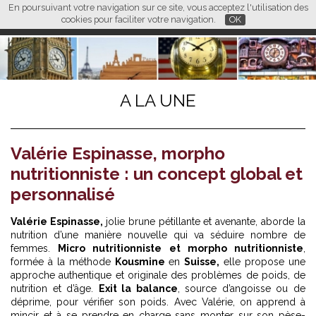
En poursuivant votre navigation sur ce site, vous acceptez l'utilisation des
L M
FR
EN
CN
cookies pour faciliter votre navigation.
OK
A LA UNE
Valérie Espinasse, morpho
nutritionniste : un concept global et
personnalisé
Valérie Espinasse,
jolie brune pétillante et avenante, aborde la
nutrition d’une manière nouvelle qui va séduire nombre de
femmes.
Micro nutritionniste et morpho nutritionniste
,
formée à la méthode
Kousmine
en
Suisse,
elle propose une
approche authentique et originale des problèmes de poids, de
nutrition et d’âge.
Exit la balance
, source d’angoisse ou de
déprime, pour vérifier son poids. Avec Valérie, on apprend à
mincir et à se prendre en charge sans monter sur son pèse-