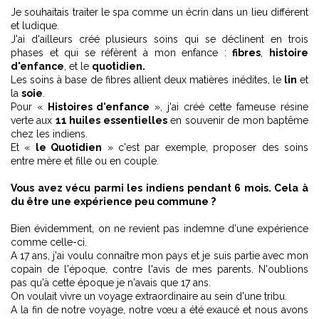
Je souhaitais traiter le spa comme un écrin dans un lieu différent
et ludique.
J'ai d'ailleurs créé plusieurs soins qui se déclinent en trois
phases et qui se réfèrent à mon enfance :
fibres
,
histoire
d'enfance
, et le
quotidien.
Les soins à base de fibres allient deux matières inédites, le
lin
et
la
soie
.
Pour «
Histoires d'enfance
», j'ai créé cette fameuse résine
verte aux
11 huiles essentielles
en souvenir de mon baptême
chez les indiens.
Et «
le Quotidien
» c'est par exemple, proposer des soins
entre mère et fille ou en couple.
Vous avez vécu parmi les indiens pendant 6 mois. Cela à
du être une expérience peu commune ?
Bien évidemment, on ne revient pas indemne d'une expérience
comme celle-ci.
A 17 ans, j'ai voulu connaître mon pays et je suis partie avec mon
copain de l'époque, contre l'avis de mes parents. N'oublions
pas qu'à cette époque je n'avais que 17 ans.
On voulait vivre un voyage extraordinaire au sein d'une tribu.
A la fin de notre voyage, notre vœu a été exaucé et nous avons