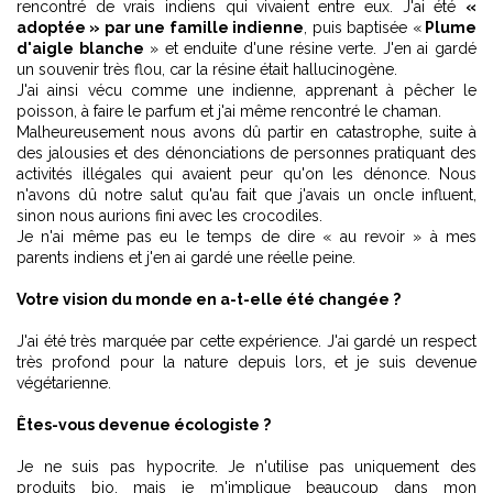
rencontré de vrais indiens qui vivaient entre eux. J'ai été
«
adoptée » par une famille indienne
, puis baptisée «
Plume
d'aigle blanche
» et enduite d'une résine verte. J'en ai gardé
un souvenir très flou, car la résine était hallucinogène.
J'ai ainsi vécu comme une indienne, apprenant à pêcher le
poisson, à faire le parfum et j'ai même rencontré le chaman.
Malheureusement nous avons dû partir en catastrophe, suite à
des jalousies et des dénonciations de personnes pratiquant des
activités illégales qui avaient peur qu'on les dénonce. Nous
n'avons dû notre salut qu'au fait que j'avais un oncle influent,
sinon nous aurions fini avec les crocodiles.
Je n'ai même pas eu le temps de dire « au revoir » à mes
parents indiens et j'en ai gardé une réelle peine.
Votre vision du monde en a-t-elle été changée ?
J'ai été très marquée par cette expérience. J'ai gardé un respect
très profond pour la nature depuis lors, et je suis devenue
végétarienne.
Êtes-vous devenue écologiste ?
Je ne suis pas hypocrite. Je n'utilise pas uniquement des
produits bio, mais je m'implique beaucoup dans mon