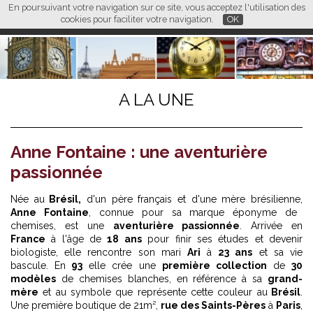
En poursuivant votre navigation sur ce site, vous acceptez l'utilisation des
L M
FR
EN
CN
cookies pour faciliter votre navigation.
OK
A LA UNE
Anne Fontaine : une aventurière
passionnée
Née au
Brésil,
d'un père français et d'une mère brésilienne,
Anne Fontaine
, connue pour sa marque éponyme de
chemises, est une
aventurière passionnée
. Arrivée en
France
à l'âge de
18 ans
pour finir ses études et devenir
biologiste, elle rencontre son mari
Ari
à
23 ans
et sa vie
bascule. En
93
elle crée une
première collection
de
30
modèles
de chemises blanches, en référence à sa
grand-
mère
et au symbole que représente cette couleur au
Brésil
.
Une première boutique de 21m²,
rue des Saints-Pères
à
Paris
,