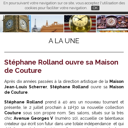
En poursuivant votre navigation sur ce site, vous acceptez l'utilisation des
L M
FR
EN
CN
cookies pour faciliter votre navigation.
OK
A LA UNE
Stéphane Rolland ouvre sa Maison
de Couture
Après dix années passées à la direction artistique de la
Maison
Jean-Louis Scherrer
,
Stéphane Rolland
ouvre sa
Maison
de Couture
.
Stéphane Rolland
prend à 40 ans un nouveau tournant et
présente, le 2 juillet prochain à 11H30 sa nouvelle collection
Couture
sous son propre nom. Ses salons, situés sur la très
chic
Avenue Georges V
(numéro 10), accueille ce talentueux
créateur qui écrit son futur dans une totale indépendance et qui