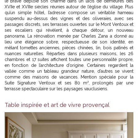
le Brave déploie son charme dans un lacis de demeures des
XVIIe et XVIIIe siècles réunies autour de l’église du village. Plus
qu’un simple hôtel, l’adresse compose un véritable hameau
suspendu au-dessus des vignes et des oliveraies, avec ses
passages discrets, ses terrasses ouvertes sur le Mont Ventoux et
ses escaliers qui révèlent, à chaque détour, un nouveau
panorama. La rénovation menée par Charles Zana a donné au
lieu une élégance sobre, respectueuse de son identité, en
mêlant tomettes anciennes, pièces chinées, lin, bois patinés et
nuances naturelles. Réparties dans plusieurs maisons, les 26
chambres et 17 suites affichent toutes une personnalité propre,
en fonction de l’architecture d’origine. Certaines regardent la
vallée comme un tableau grandeur nature, d’autres se vivent
comme des maisons de vacances. Mention spéciale pour la
Suite Signature Ventoux et ses 80 m², prolongés par une
terrasse spectaculaire sur les paysages vauclusiens.
Table inspirée et art de vivre provençal