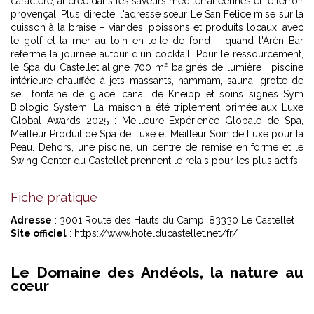
caractère, ancrée dans les saveurs méditerranéennes et le terroir
provençal. Plus directe, l'adresse sœur Le San Felice mise sur la
cuisson à la braise – viandes, poissons et produits locaux, avec
le golf et la mer au loin en toile de fond – quand l'Arèn Bar
referme la journée autour d'un cocktail. Pour le ressourcement,
le Spa du Castellet aligne 700 m² baignés de lumière : piscine
intérieure chauffée à jets massants, hammam, sauna, grotte de
sel, fontaine de glace, canal de Kneipp et soins signés Sym
Biologic System. La maison a été triplement primée aux Luxe
Global Awards 2025 : Meilleure Expérience Globale de Spa,
Meilleur Produit de Spa de Luxe et Meilleur Soin de Luxe pour la
Peau. Dehors, une piscine, un centre de remise en forme et le
Swing Center du Castellet prennent le relais pour les plus actifs.
Fiche pratique
Adresse
: 3001 Route des Hauts du Camp, 83330 Le Castellet
Site officiel
: https://www.hotelducastellet.net/fr/
Le Domaine des Andéols, la nature au
cœur