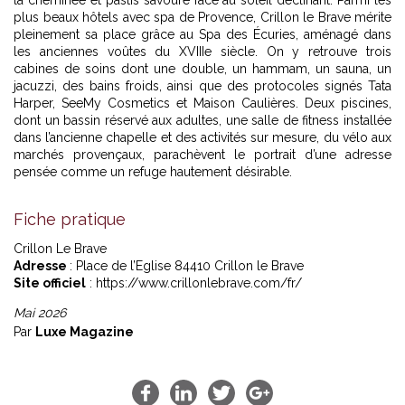
la cheminée et pastis savouré face au soleil déclinant. Parmi les
plus beaux hôtels avec spa de Provence, Crillon le Brave mérite
pleinement sa place grâce au Spa des Écuries, aménagé dans
les anciennes voûtes du XVIIIe siècle. On y retrouve trois
cabines de soins dont une double, un hammam, un sauna, un
jacuzzi, des bains froids, ainsi que des protocoles signés Tata
Harper, SeeMy Cosmetics et Maison Caulières. Deux piscines,
dont un bassin réservé aux adultes, une salle de fitness installée
dans l’ancienne chapelle et des activités sur mesure, du vélo aux
marchés provençaux, parachèvent le portrait d’une adresse
pensée comme un refuge hautement désirable.
Fiche pratique
Crillon Le Brave
Adresse
: Place de l’Eglise 84410 Crillon le Brave
Site officiel
: https://www.crillonlebrave.com/fr/
Mai 2026
Par
Luxe Magazine