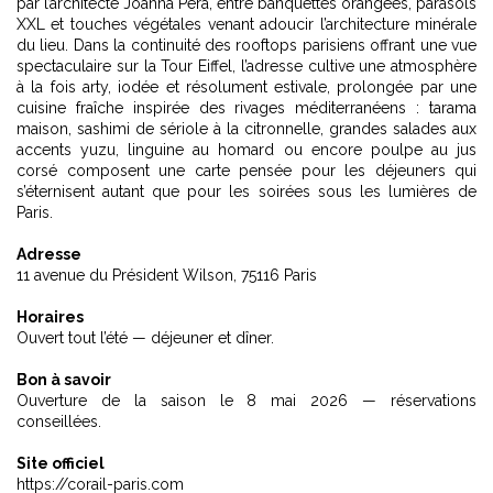
par l’architecte Joanna Pera, entre banquettes orangées, parasols
XXL et touches végétales venant adoucir l’architecture minérale
du lieu. Dans la continuité des
rooftops parisiens offrant une vue
spectaculaire sur la Tour Eiffel
, l’adresse cultive une atmosphère
à la fois arty, iodée et résolument estivale, prolongée par une
cuisine fraîche inspirée des rivages méditerranéens : tarama
maison, sashimi de sériole à la citronnelle, grandes salades aux
accents yuzu, linguine au homard ou encore poulpe au jus
corsé composent une carte pensée pour les déjeuners qui
s’éternisent autant que pour les soirées sous les lumières de
Paris.
Adresse
11 avenue du Président Wilson, 75116 Paris
Horaires
Ouvert tout l’été — déjeuner et dîner.
Bon à savoir
Ouverture de la saison le 8 mai 2026 — réservations
conseillées.
Site officiel
https://corail-paris.com