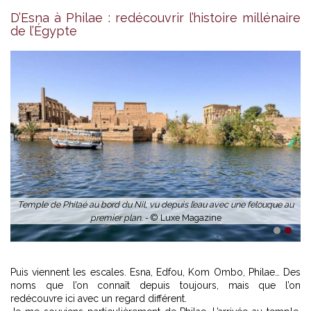
In
D’Esna à Philae : redécouvrir l’histoire millénaire
de l’Égypte
Temple de Philaé au bord du Nil, vu depuis l’eau avec une felouque au
premier plan. -
© Luxe Magazine
1
2
Puis viennent les escales. Esna, Edfou, Kom Ombo, Philae… Des
noms que l’on connaît depuis toujours, mais que l’on
redécouvre ici avec un regard différent.