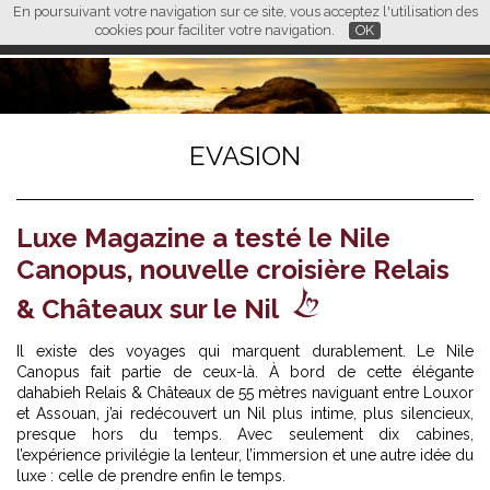
En poursuivant votre navigation sur ce site, vous acceptez l'utilisation des
L M
FR
EN
CN
cookies pour faciliter votre navigation.
OK
EVASION
Luxe Magazine a testé le Nile
Canopus, nouvelle croisière Relais
& Châteaux sur le Nil
Il existe des voyages qui marquent durablement. Le Nile
Canopus fait partie de ceux-là. À bord de cette élégante
dahabieh Relais & Châteaux de 55 mètres naviguant entre Louxor
et Assouan, j’ai redécouvert un Nil plus intime, plus silencieux,
presque hors du temps. Avec seulement dix cabines,
l’expérience privilégie la lenteur, l’immersion et une autre idée du
luxe : celle de prendre enfin le temps.