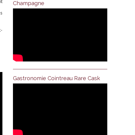
nt
Champagne
ns
t-
Gastronomie Cointreau Rare Cask