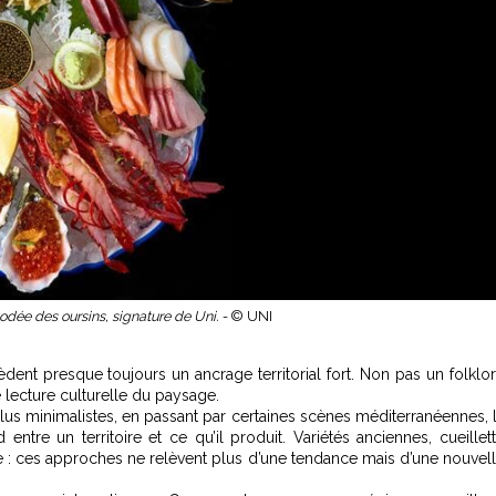
iodée des oursins, signature de Uni. -
© UNI
nt presque toujours un ancrage territorial fort. Non pas un folklo
 lecture culturelle du paysage.
lus minimalistes, en passant par certaines scènes méditerranéennes, 
ntre un territoire et ce qu’il produit. Variétés anciennes, cueillet
cte : ces approches ne relèvent plus d’une tendance mais d’une nouvel