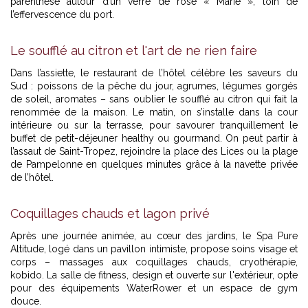
parenthèse autour d’un verre de rosé « Marie », loin de
l’effervescence du port.
Le soufflé au citron et l'art de ne rien faire
Dans l’assiette, le restaurant de l’hôtel célèbre les saveurs du
Sud : poissons de la pêche du jour, agrumes, légumes gorgés
de soleil, aromates – sans oublier le soufflé au citron qui fait la
renommée de la maison. Le matin, on s’installe dans la cour
intérieure ou sur la terrasse, pour savourer tranquillement le
buffet de petit-déjeuner healthy ou gourmand. On peut partir à
l’assaut de Saint-Tropez, rejoindre la place des Lices ou la plage
de Pampelonne en quelques minutes grâce à la navette privée
de l’hôtel.
Coquillages chauds et lagon privé
Après une journée animée, au cœur des jardins, le Spa Pure
Altitude, logé dans un pavillon intimiste, propose soins visage et
corps – massages aux coquillages chauds, cryothérapie,
kobido. La salle de fitness, design et ouverte sur l'extérieur, opte
pour des équipements WaterRower et un espace de gym
douce.