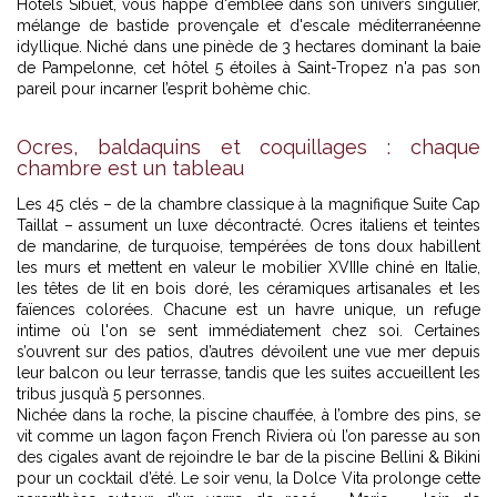
Hôtels Sibuet, vous happe d'emblée dans son univers singulier,
mélange de bastide provençale et d'escale méditerranéenne
idyllique. Niché dans une pinède de 3 hectares dominant la baie
de Pampelonne, cet
hôtel 5 étoiles à Saint-Tropez
n'a pas son
pareil pour incarner l’esprit bohème chic.
Ocres, baldaquins et coquillages : chaque
chambre est un tableau
Les 45 clés – de la chambre classique à la magnifique Suite Cap
Taillat – assument un luxe décontracté. Ocres italiens et teintes
de mandarine, de turquoise, tempérées de tons doux habillent
les murs et mettent en valeur le mobilier XVIIIe chiné en Italie,
les têtes de lit en bois doré, les céramiques artisanales et les
faïences colorées. Chacune est un havre unique, un refuge
intime où l'on se sent immédiatement chez soi. Certaines
s’ouvrent sur des patios, d’autres dévoilent une vue mer depuis
leur balcon ou leur terrasse, tandis que les suites accueillent les
tribus jusqu’à 5 personnes.
Nichée dans la roche, la piscine chauffée, à l’ombre des pins, se
vit comme un lagon façon French Riviera où l’on paresse au son
des cigales avant de rejoindre le bar de la piscine Bellini & Bikini
pour un cocktail d’été. Le soir venu, la Dolce Vita prolonge cette