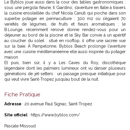
Le Byblos joue aussi dans la cour des tables gastronomiques :
sous une pergola fleurie, Il Giardino, s’aventure en Italie à travers
la cuisine ensoleillée du chef Nicola Canuti qui pioche dans son
superbe potager en permaculture : 300 m2 où s’égaient 70
variétés de légumes, de fruits et fleurs aromatiques ; le
B.Lounge, récemment rénové donne rendez-vous pour un
déjeuner au bord de la piscine et le Sky Bar convie à un apéritif
au coucher du soleil : situé en rooftop, il offre une sacrée vue
sur la baie. À Pampelonne, Byblos Beach prolonge l'aventure
avec une cuisine méditerranéenne elle aussi inspirée du potager
maison.
Et puis, bien sûr, il y a Les Caves du Roy, discothèque
légendaire dont les palmiers lumineux ont vu danser plusieurs
générations de jet-setters : un passage presque initiatique pour
qui veut vivre Saint-Tropez jusqu’au bout de la nuit.
Fiche Pratique
Adresse
: 20 avenue Paul Signac, Saint-Tropez
Site officiel
:
https://www.byblos.com/
Pascale Missoud