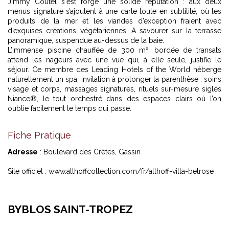
Jimmy Coutel s'est forgé une solide réputation : aux deux
menus signature s’ajoutent à une carte toute en subtilité, où les
produits de la mer et les viandes d’exception fraient avec
d’exquises créations végétariennes. A savourer sur la terrasse
panoramique, suspendue au-dessus de la baie.
L’immense piscine chauffée de 300 m², bordée de transats
attend les nageurs avec une vue qui, à elle seule, justifie le
séjour. Ce membre des Leading Hotels of the World héberge
naturellement un spa, invitation à prolonger la parenthèse : soins
visage et corps, massages signatures, rituels sur-mesure siglés
Niance®, le tout orchestré dans des espaces clairs où l’on
oublie facilement le temps qui passe.
Fiche Pratique
Adresse
: Boulevard des Crêtes, Gassin
Site officiel :
www.althoffcollection.com/fr/althoff-villa-belrose
BYBLOS SAINT-TROPEZ