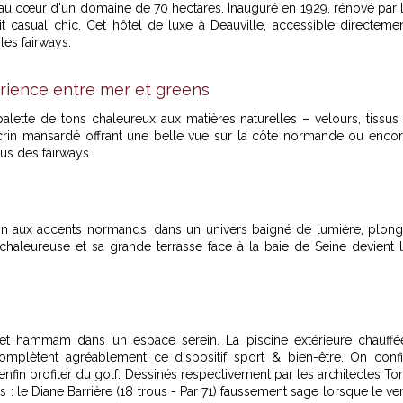
u cœur d'un domaine de 70 hectares. Inauguré en 1929, rénové par 
prit casual chic. Cet hôtel de luxe à Deauville, accessible directeme
les fairways.
érience entre mer et greens
lette de tons chaleureux aux matières naturelles – velours, tissus
écrin mansardé offrant une belle vue sur la côte normande ou enco
us des fairways.
on aux accents normands, dans un univers baigné de lumière, plon
aleureuse et sa grande terrasse face à la baie de Seine devient 
t hammam dans un espace serein. La piscine extérieure chauffé
complètent agréablement ce dispositif sport & bien-être. On conf
 enfin profiter du golf. Dessinés respectivement par les architectes T
: le Diane Barrière (18 trous - Par 71) faussement sage lorsque le ve