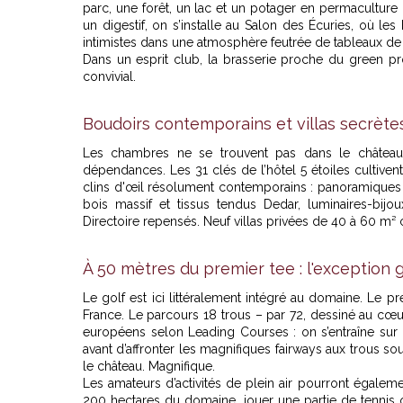
parc, une forêt, un lac et un potager en permaculture 
un digestif, on s’installe au Salon des Écuries, où l
intimistes dans une atmosphère feutrée de tableaux de
Dans un esprit club, la brasserie proche du green p
convivial.
Boudoirs contemporains et villas secrète
Les chambres ne se trouvent pas dans le château 
dépendances. Les 31 clés de l’hôtel 5 étoiles cultiven
clins d'œil résolument contemporains : panoramiques d
bois massif et tissus tendus Dedar, luminaires-bi
Directoire repensés. Neuf villas privées de 40 à 60 m² 
À 50 mètres du premier tee : l'exception g
Le golf est ici littéralement intégré au domaine. Le p
France. Le parcours 18 trous – par 72, dessiné au cœu
européens selon Leading Courses : on s’entraîne sur l
avant d’affronter les magnifiques fairways aux trous so
le château. Magnifique.
Les amateurs d’activités de plein air pourront égaleme
200 hectares du domaine, jouer une partie de tennis o