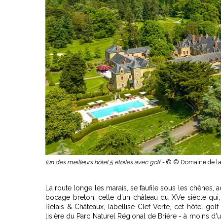
l’un des meilleurs hôtel 5 étoiles avec golf -
© © Domaine de la
La route longe les marais, se faufile sous les chênes,
bocage breton, celle d’un château du XVe siècle qui,
Relais & Châteaux, labellisé Clef Verte, cet
hôtel golf
lisière du Parc Naturel Régional de Brière - à moins d'u