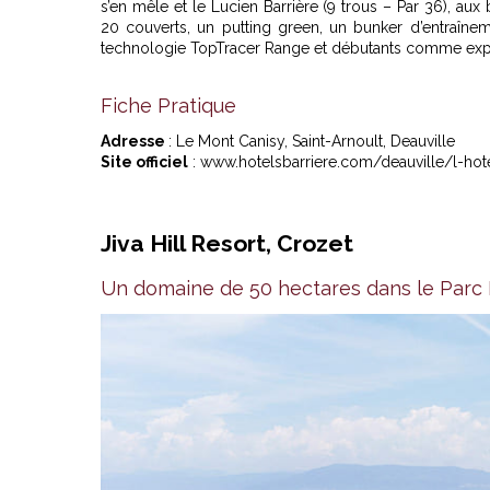
s’en mêle et le Lucien Barrière (9 trous – Par 36), au
20 couverts, un putting green, un bunker d’entraîn
technologie TopTracer Range et débutants comme expert
Fiche Pratique
Adresse
: Le Mont Canisy, Saint-Arnoult, Deauville
Site officiel
: www.hotelsbarriere.com/deauville/l-hot
Jiva Hill Resort, Crozet
Un domaine de 50 hectares dans le Parc 