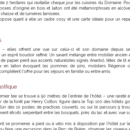
de 2 hectares qui ravitaille chaque jour les cuisines du Domaine. Po
es boxes d'origine en bois et laiton ont été métamorphosés en alcôv
 chasse et de lumières tamisées.
ropose quant à elle un cadre cosy et une carte idéale pour un rep
s
– elles offrent une vue sur celui-ci et son domaine depuis s
t un esprit boudoir raffiné. Un savant mélange entre mobilier ancien 
e papier peint aux accents naturalistes signés Ananbô, têtes de lit 
joux en laiton évoquant les pommes de pins, mobiliers Régence 
complètent l'offre pour les séjours en famille ou entre amis.
olfique
remier tee se trouve à 50 mètres de l'entrée de l'hôtel – une rareté 
r de la forêt par Henry Cotton, figure dans le Top 100 des hôtels go
’un des 10 postes de practices couverts, ou sur le parcours 9 trou
uvent étroits serpentant entre les bosquets, près du lac et avec vue s
nt se promener, à pied ou à vélo mis à disposition par l'hôtel sur l
u faire une excursion dans le Parc de Brière, observer les oiseaux 