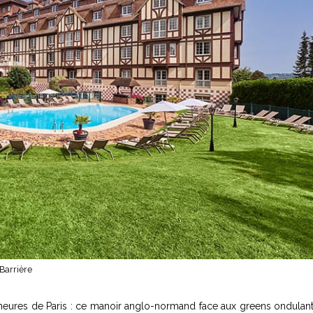
Barrière
 heures de Paris : ce manoir anglo-normand face aux greens ondulan