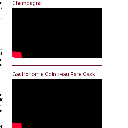
Champagne
ur
es
as
es
et
en
ou
Gastronomie Cointreau Rare Cask
en
lf
s,
ur
es
et