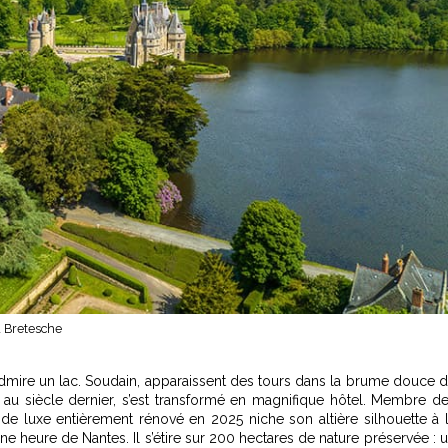
 Bretesche
 admire un lac. Soudain, apparaissent des tours dans la brume douce 
 au siècle dernier, s’est transformé en magnifique hôtel. Membre d
 de luxe
entièrement rénové en 2025 niche son altière silhouette à 
ne heure de Nantes. Il s’étire sur 200 hectares de nature préservée : 