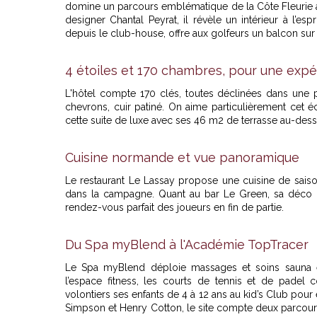
domine un parcours emblématique de la Côte Fleurie a
designer Chantal Peyrat, il révèle un intérieur à l’es
depuis le club-house, offre aux golfeurs un balcon sur 
4 étoiles et 170 chambres, pour une exp
L'hôtel compte 170 clés, toutes déclinées dans une pa
chevrons, cuir patiné. On aime particulièrement cet 
cette suite de luxe avec ses 46 m2 de terrasse au-dess
Cuisine normande et vue panoramique
Le restaurant Le Lassay propose une cuisine de sais
dans la campagne. Quant au bar Le Green, sa déco ch
rendez-vous parfait des joueurs en fin de partie.
Du Spa myBlend à l'Académie TopTracer
Le Spa myBlend déploie massages et soins sauna e
l’espace fitness, les courts de tennis et de padel 
volontiers ses enfants de 4 à 12 ans au kid’s Club pour
Simpson et Henry Cotton, le site compte deux parcours 