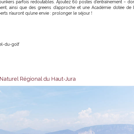
x bunkers parfois redoutables. Ajoutez 60 postes d’entraînement – do
ement, ainsi que des greens d’approche et une Académie dotée de 
s n’auront qu’une envie : prolonger le séjour !
el-du-golf
Naturel Régional du Haut-Jura