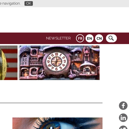
re navigation.
OK
NEWSLETTER
FR
EN
CN