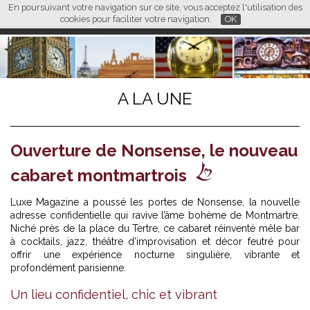
En poursuivant votre navigation sur ce site, vous acceptez l'utilisation des
L M
FR
EN
CN
cookies pour faciliter votre navigation.
OK
A LA UNE
Ouverture de Nonsense, le nouveau
cabaret montmartrois
Luxe Magazine a poussé les portes de Nonsense, la nouvelle
adresse confidentielle qui ravive l’âme bohème de Montmartre.
Niché près de la place du Tertre, ce cabaret réinventé mêle bar
à cocktails, jazz, théâtre d’improvisation et décor feutré pour
offrir une expérience nocturne singulière, vibrante et
profondément parisienne.
Un lieu confidentiel, chic et vibrant