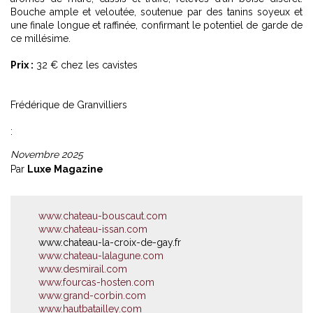
Bouche ample et veloutée, soutenue par des tanins soyeux et
une finale longue et raffinée, confirmant le potentiel de garde de
ce millésime.
Prix :
32 € chez les cavistes
Frédérique de Granvilliers
:
Novembre 2025
Par
Luxe Magazine
www.chateau-bouscaut.com
www.chateau-issan.com
www.chateau-la-croix-de-gay.fr
www.chateau-lalagune.com
www.desmirail.com
www.fourcas-hosten.com
www.grand-corbin.com
www.hautbatailley.com