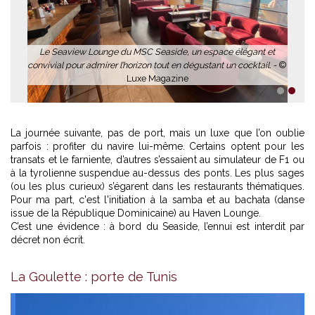
ide, un espace élégant et
t en dégustant un cocktail. -
©
azine
1
2
La journée suivante, pas de port, mais un luxe que l’on oublie
parfois : profiter du navire lui-même. Certains optent pour les
transats et le farniente, d’autres s’essaient au simulateur de F1 ou
à la tyrolienne suspendue au-dessus des ponts. Les plus sages
(ou les plus curieux) s’égarent dans les restaurants thématiques.
Pour ma part, c'est l'initiation à la samba et au bachata (danse
issue de la République Dominicaine) au Haven Lounge.
C’est une évidence : à bord du Seaside, l’ennui est interdit par
décret non écrit.
La Goulette : porte de Tunis