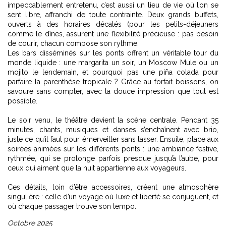
impeccablement entretenu, c’est aussi un lieu de vie où l’on se
sent libre, affranchi de toute contrainte. Deux grands buffets,
ouverts à des horaires décalés (pour les petits-déjeuners
comme le dînes, assurent une flexibilité précieuse : pas besoin
de courir, chacun compose son rythme.
Les bars disséminés sur les ponts offrent un véritable tour du
monde liquide : une margarita un soir, un Moscow Mule ou un
mojito le lendemain, et pourquoi pas une piña colada pour
parfaire la parenthèse tropicale ? Grâce au forfait boissons, on
savoure sans compter, avec la douce impression que tout est
possible.
Le soir venu, le théâtre devient la scène centrale. Pendant 35
minutes, chants, musiques et danses s’enchaînent avec brio,
juste ce qu’il faut pour émerveiller sans lasser. Ensuite, place aux
soirées animées sur les différents ponts : une ambiance festive,
rythmée, qui se prolonge parfois presque jusqu’à l’aube, pour
ceux qui aiment que la nuit appartienne aux voyageurs.
Ces détails, loin d’être accessoires, créent une atmosphère
singulière : celle d’un voyage où luxe et liberté se conjuguent, et
où chaque passager trouve son tempo.
Octobre 2025