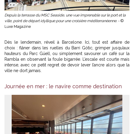
Depuis la terrasse du MSC Seaside, une vue imprenable sur le port et la
ville, point de départ idyllique pour une croisière méditerranéenne. -
©
Luxe Magazine
Dès le lendemain, réveil à Barcelone. Ici, tout est affaire de
choix : flâner dans les ruelles du Barri Gòtic, grimper jusqu’aux
hauteurs du Parc Güell, ou simplement savourer un café sur la
Rambla en observant la foule bigarrée. L’escale est courte mais
intense, avec ce petit regret de devoir lever l’ancre alors que la
ville ne dort jamais.
Le MSC Seaside, véritable palace flottant
Méditerranée. -
© MSC 
Journée en mer : le navire comme destination