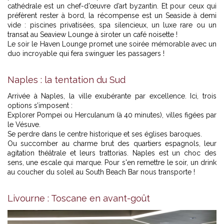
cathédrale est un chef-d’œuvre d’art byzantin. Et pour ceux qui
préfèrent rester à bord, la récompense est un Seaside à demi
vide : piscines privatisées, spa silencieux, un luxe rare ou un
transat au Seaview Lounge à siroter un café noisette !
Le soir le Haven Lounge promet une soirée mémorable avec un
duo incroyable qui fera swinguer les passagers !
Naples : la tentation du Sud
Arrivée à Naples, la ville exubérante par excellence. Ici, trois
options s’imposent :
Explorer Pompei ou Herculanum (à 40 minutes), villes figées par
le Vésuve.
Se perdre dans le centre historique et ses églises baroques.
Ou succomber au charme brut des quartiers espagnols, leur
agitation théâtrale et leurs trattorias. Naples est un choc des
sens, une escale qui marque. Pour s'en remettre le soir, un drink
au coucher du soleil au South Beach Bar nous transporte !
Livourne : Toscane en avant-goût