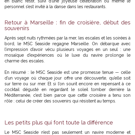
en blanc festif, suivi d’une joyeuse célébration où même le
personnel s’est invité à la danse dans les restaurants.
Retour à Marseille : fin de croisière, début des
souvenirs
Après sept nuits rythmées par la mer, les escales et les soirées à
bord, le MSC Seaside regagne Marseille. On débarque avec
l’impression d’avoir vécu plusieurs voyages en un seul : une
mosaïque d’expériences où le luxe du navire prolonge le
charme des escales.
En résumé : le MSC Seaside est une promesse tenue — celle
d’un voyage où chaque jour offre une découverte, qu’elle soit
sur terre ou sur mer. Et si l’on sourit encore en repensant à ce
cocktail dégusté en regardant le soleil tomber derrière la
Méditerranée, c’est bien parce que cette croisière a tenu son
rôle : celui de créer des souvenirs qui résistent au temps.
Les petits plus qui font toute la différence
Le MSC Seaside n’est pas seulement un navire moderne et