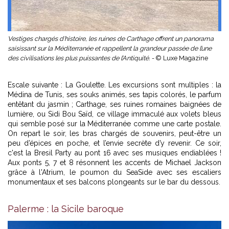
Vestiges chargés d’histoire, les ruines de Carthage offrent un panorama
saisissant sur la Méditerranée et rappellent la grandeur passée de l’une
des civilisations les plus puissantes de l’Antiquité. -
© Luxe Magazine
Escale suivante : La Goulette. Les excursions sont multiples : la
Médina de Tunis, ses souks animés, ses tapis colorés, le parfum
entêtant du jasmin ; Carthage, ses ruines romaines baignées de
lumière, ou Sidi Bou Saïd, ce village immaculé aux volets bleus
qui semble posé sur la Méditerranée comme une carte postale.
On repart le soir, les bras chargés de souvenirs, peut-être un
peu d’épices en poche, et l’envie secrète d’y revenir. Ce soir,
c'est la Bresil Party au pont 16 avec ses musiques endiablées !
Aux ponts 5, 7 et 8 résonnent les accents de Michael Jackson
grâce à l'Atrium, le poumon du SeaSide avec ses escaliers
monumentaux et ses balcons plongeants sur le bar du dessous.
Palerme : la Sicile baroque