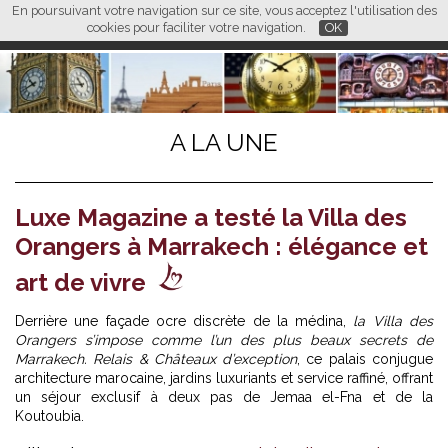
En poursuivant votre navigation sur ce site, vous acceptez l'utilisation des
L M
FR
EN
CN
cookies pour faciliter votre navigation.
OK
A LA UNE
Luxe Magazine a testé la Villa des
Orangers à Marrakech : élégance et
art de vivre
Derrière une façade ocre discrète de la médina,
la Villa des
Orangers s’impose comme l’un des plus beaux secrets de
Marrakech. Relais & Châteaux d’exception
, ce palais conjugue
architecture marocaine, jardins luxuriants et service raffiné, offrant
un séjour exclusif à deux pas de Jemaa el-Fna et de la
Koutoubia.