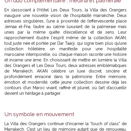
Un duo complémentaire : médina et palmeraie
En s’associant à l’Hôtel Les Deux Tours, la Villa des Orangers
inaugure une nouvelle vision de l’hospitalité marrakchie. Deux
adresses singulières, l’une à proximité de l’effervescente place
Jemaa el-Fna, l’autre au calme luxuriant de la palmeraie mais
unies par la même quête d’excellence et de sens. Leur
rapprochement illustre l'esprit même de la collection AKAN,
tout juste née et portée par Dar Taarji, qui signe bien plus qu’une
collection hôtelière, un manifeste pour une hospitalité
marocaine intemporelle, où chaque maison raconte une histoire
et incarne une âme. En choisissant de mettre en lumière la Villa
des Orangers et Les Deux Tours, deux adresses emblématiques
de Marrakech, AKAN célèbre un luxe discret, sincère et
profondément enraciné dans le patrimoine. Entre mémoire,
émotion et modernité, cette jeune collection dessine déjà les
contours d’un Maroc vivant, raffiné et pluriel, où l’art d’accueillir
devient un héritage à partager.
Un symbole en mouvement
La Villa des Orangers continue d’incarner la “touch of class” de
Marrakech. C’est un lieu de mémoire autant que de renouveau,