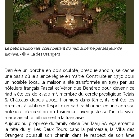
Le patio traditionnel, cœur battant du riad, sublimé par ses jeux de
lumière. -
© Villa des Orangers
Derrière un porche en bois sculpté, presque anodin, se cache
une oasis où le silence règne en maître. Construite en 1930 pour
un notable local, la maison a été transformée en 1999 par les
hôteliers français Pascal et Véronique Behérec pour devenir ce
riad 5 étoiles de 3 500 m², membre du cercle prestigieux Relais
& Châteaux depuis 2001,. Pionniers dans l’âme, ils ont été les
premiers à sublimer l’esprit d’un riad traditionnel en une adresse
hôtelière d’exception où fusionnent avec justesse l’art de vivre
marocain et le raffinement à la française.
Aujourd’hui propriété du family office Dar Taarji SA, également à
la tête du 5* Les Deux Tours dans la palmeraie, la Villa des
Orangers poursuit son chemin dans le respect de son âme