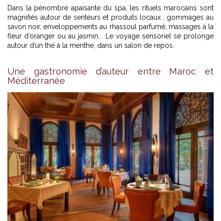
Dans la pénombre apaisante du spa, les rituels marocains sont
magnifiés autour de senteurs et produits locaux : gommages au
savon noir, enveloppements au rhassoul parfumé, massages à la
fleur d’oranger ou au jasmin... Le voyage sensoriel se prolonge
autour d’un thé à la menthe, dans un salon de repos.
Une gastronomie d’auteur entre Maroc et
Méditerranée