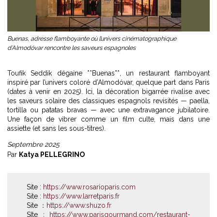
Buenas, adresse flamboyante où l’univers cinématographique
d’Almodóvar rencontre les saveurs espagnoles
Toufik Seddik dégaine **Buenas**, un restaurant flamboyant
inspiré par l’univers coloré d’Almodóvar, quelque part dans Paris
(dates à venir en 2025). Ici, la décoration bigarrée rivalise avec
les saveurs solaire des classiques espagnols revisités — paella,
tortilla ou patatas bravas — avec une extravagance jubilatoire.
Une façon de vibrer comme un film culte, mais dans une
assiette (et sans les sous-titres).
Septembre 2025
Par
Katya PELLEGRINO
Site :
https://www.rosarioparis.com
Site :
https://www.larretparis.fr
Site
：https://www.shuzo.fr
SIte :
https://www.parisgourmand.com/restaurant-