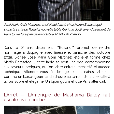
José Maria Goñi Martínez, chef étoilé formé chez Martín Berasategui,
signe la carte de Rosario, nouvelle table ibérique du 2ᵉ arrondissement de
Paris (ouverture prévue en octobre 2025). -
© Rosario
Dans le 2ᵉ arrondissement, **Rosario** promet de rendre
hommage à l’Espagne avec finesse et panache dès octobre
2025. Signée José Maria Goñi Martínez, étoilé et formé chez
Martín Berasategui, cette table se veut une ode contemporaine
aux saveurs ibériques, où l’on vibre entre authenticité et audace
technique. Attendez-vous à des gestes culinaires vibrants,
comme un baiser gourmand adressé au terroir, dans une salle à
la fois sobre et élégante. Un bijou gourmet que Paris attendait.
L’Arrêt — L’Amérique de Mashama Bailey fait
escale rive gauche