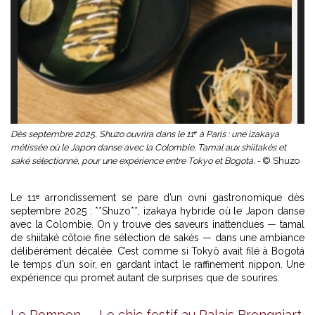
Dès septembre 2025, Shuzo ouvrira dans le 11ᵉ à Paris : une izakaya
métissée où le Japon danse avec la Colombie. Tamal aux shiitakés et
saké sélectionné, pour une expérience entre Tokyo et Bogotá. -
© Shuzo
Le 11ᵉ arrondissement se pare d’un ovni gastronomique dès
septembre 2025 : **Shuzo**, izakaya hybride où le Japon danse
avec la Colombie. On y trouve des saveurs inattendues — tamal
de shiitaké côtoie fine sélection de sakés — dans une ambiance
délibérément décalée. C’est comme si Tokyô avait filé à Bogotá
le temps d’un soir, en gardant intact le raffinement nippon. Une
expérience qui promet autant de surprises que de sourires.
Le Pompon — Le chic festif au Palais Brongniart