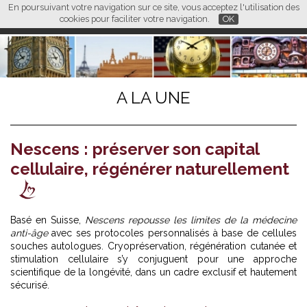
En poursuivant votre navigation sur ce site, vous acceptez l'utilisation des
L M
FR
EN
CN
cookies pour faciliter votre navigation.
OK
A LA UNE
Nescens : préserver son capital
cellulaire, régénérer naturellement
Basé en Suisse,
Nescens repousse les limites de la médecine
anti-âge
avec ses protocoles personnalisés à base de cellules
souches autologues. Cryopréservation, régénération cutanée et
stimulation cellulaire s’y conjuguent pour une approche
scientifique de la longévité, dans un cadre exclusif et hautement
sécurisé.