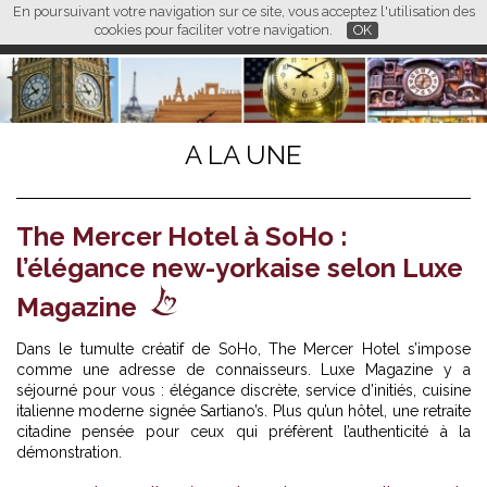
En poursuivant votre navigation sur ce site, vous acceptez l'utilisation des
L M
FR
EN
CN
cookies pour faciliter votre navigation.
OK
A LA UNE
The Mercer Hotel à SoHo :
l’élégance new-yorkaise selon Luxe
Magazine
Dans le tumulte créatif de SoHo, The Mercer Hotel s’impose
comme une adresse de connaisseurs. Luxe Magazine y a
séjourné pour vous : élégance discrète, service d’initiés, cuisine
italienne moderne signée Sartiano’s. Plus qu’un hôtel, une retraite
citadine pensée pour ceux qui préfèrent l’authenticité à la
démonstration.