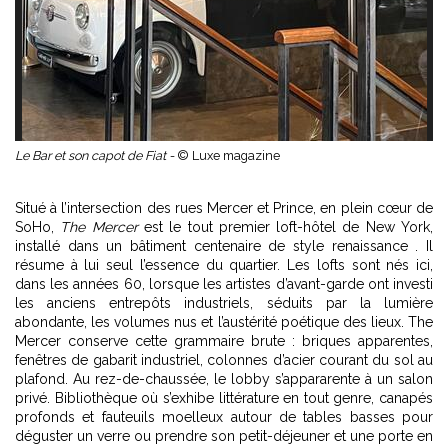
Le Bar et son capot de Fiat -
© Luxe magazine
Situé à l’intersection des rues Mercer et Prince, en plein cœur de
SoHo,
The Mercer
est le tout premier loft-hôtel de
New York
,
installé dans un bâtiment centenaire de style renaissance . Il
résume à lui seul l’essence du quartier. Les lofts sont nés ici,
dans les années 60, lorsque les artistes d’avant-garde ont investi
les anciens entrepôts industriels, séduits par la lumière
abondante, les volumes nus et l’austérité poétique des lieux. The
Mercer conserve cette grammaire brute : briques apparentes,
fenêtres de gabarit industriel, colonnes d’acier courant du sol au
plafond. Au rez-de-chaussée, le lobby s’appararente à un salon
privé. Bibliothèque où s’exhibe littérature en tout genre, canapés
profonds et fauteuils moelleux autour de tables basses pour
déguster un verre ou prendre son petit-déjeuner et une porte en