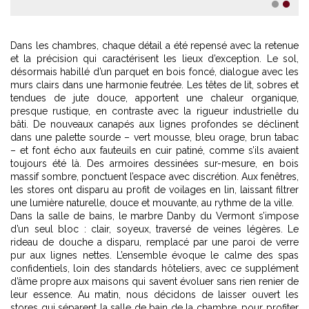
1
2
Dans les chambres, chaque détail a été repensé avec la retenue
et la précision qui caractérisent les lieux d’exception. Le sol,
désormais habillé d’un parquet en bois foncé, dialogue avec les
murs clairs dans une harmonie feutrée. Les têtes de lit, sobres et
tendues de jute douce, apportent une chaleur organique,
presque rustique, en contraste avec la rigueur industrielle du
bâti. De nouveaux canapés aux lignes profondes se déclinent
dans une palette sourde – vert mousse, bleu orage, brun tabac
– et font écho aux fauteuils en cuir patiné, comme s’ils avaient
toujours été là. Des armoires dessinées sur-mesure, en bois
massif sombre, ponctuent l’espace avec discrétion. Aux fenêtres,
les stores ont disparu au profit de voilages en lin, laissant filtrer
une lumière naturelle, douce et mouvante, au rythme de la ville.
Dans la salle de bains, le marbre Danby du Vermont s’impose
d’un seul bloc : clair, soyeux, traversé de veines légères. Le
rideau de douche a disparu, remplacé par une paroi de verre
pur aux lignes nettes. L’ensemble évoque le calme des spas
confidentiels, loin des standards hôteliers, avec ce supplément
d’âme propre aux maisons qui savent évoluer sans rien renier de
leur essence. Au matin, nous décidons de laisser ouvert les
stores qui séparent la salle de bain de la chambre, pour profiter