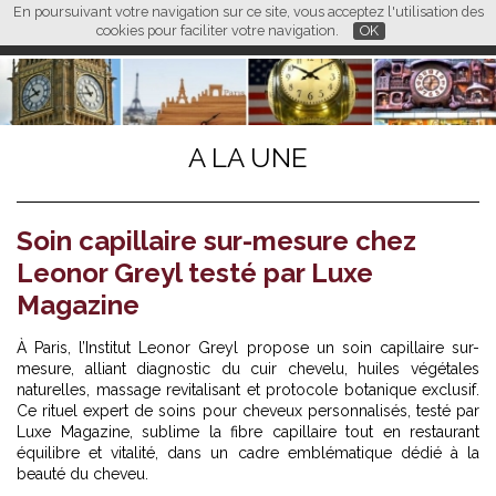
En poursuivant votre navigation sur ce site, vous acceptez l'utilisation des
L M
FR
EN
CN
cookies pour faciliter votre navigation.
OK
A LA UNE
Soin capillaire sur-mesure chez
Leonor Greyl testé par Luxe
Magazine
À Paris, l’Institut Leonor Greyl propose un soin capillaire sur-
mesure, alliant diagnostic du cuir chevelu, huiles végétales
naturelles, massage revitalisant et protocole botanique exclusif.
Ce rituel expert de soins pour cheveux personnalisés, testé par
Luxe Magazine, sublime la fibre capillaire tout en restaurant
équilibre et vitalité, dans un cadre emblématique dédié à la
beauté du cheveu.