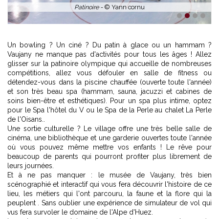
1
2
3
4
Un bowling ? Un ciné ? Du patin à glace ou un hammam ?
Vaujany ne manque pas d'activités pour tous les âges ! Allez
glisser sur la patinoire olympique qui accueille de nombreuses
compétitions, allez vous défouler en salle de fitness ou
détendez-vous dans la piscine chauffée (ouverte toute l'année)
et son très beau spa (hammam, sauna, jacuzzi et cabines de
soins bien-être et esthétiques). Pour un spa plus intime, optez
pour le Spa l'hôtel du V ou le Spa de la Perle au chalet La Perle
de l'Oisans..
Une sortie culturelle ? Le village offre une très belle salle de
cinéma, une bibliothèque et une garderie ouvertes toute l'année
où vous pouvez même mettre vos enfants ! Le rêve pour
beaucoup de parents qui pourront profiter plus librement de
leurs journées.
Et à ne pas manquer : le musée de Vaujany, très bien
scénographié et interactif qui vous fera découvrir l'histoire de ce
lieu, les métiers qui l'ont parcouru, la faune et la flore qui la
peuplent . Sans oublier une expérience de simulateur de vol qui
vus fera survoler le domaine de l'Alpe d'Huez.