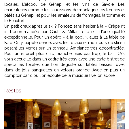
locales. L'alcool de Génepi et les vins de Savoie, Les
charcuteries comme les saucissons de montagne, les terrines et
pâtés au Génepi, et pour les amateurs de fromages, la tomme et
le Beaufort.
Un petit creux après le ski ? Foncez sans hésiter à la « Crêpe rit
». Recommandée par Gault & Millau, elle est d'une qualité
exceptionnelle. Pour un apéro « à la cool », allez à La table de
Fare. On y papote dehors avec les locaux et moniteurs de ski en
posant les verres sur un tonneau. Ambiance très décontractée.
Pour un endroit plus chic, branché mais pas trop, le bar IDA's
vous accueille dans un cadre très cosy avec une carte bistrot de
spécialités locales que l'on déguste sur tables basses lovés
dans de jolis banquettes en velours orange. Avec en plus un
comptoir bar d'où l'on écoute de la musique live, on adore !
Bar-IDA -
© Hôtel le v
Restos