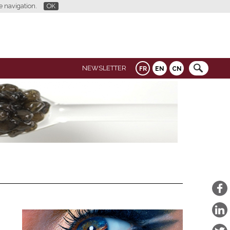
re navigation.
OK
NEWSLETTER
FR
EN
CN