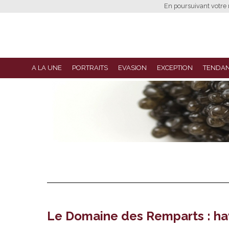
En poursuivant votre n
A LA UNE
PORTRAITS
EVASION
EXCEPTION
TENDA
Le Domaine des Remparts : hav