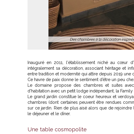
Derrière ces portes, se cache le havre de pai
Inauguré en 2011, l'établissement niché au cœur d
intégralement sa décoration, associant héritage et i
entre tradition et modernité qui attire depuis 2019 une cl
Ce havre de paix donne le sentiment d’être un peu chez 
Le domaine propose des chambres et suites avec ch
d'habitation avec un petit lodge indépendant, la Famil
Le grand jardin constitue le coeur heureux et verdoy
chambres (dont certaines peuvent être rendues comm
sur ce jardin. Rien de plus aisé alors que de rejoindre 
le déjeuner et le dîner.
Une table cosmopolite