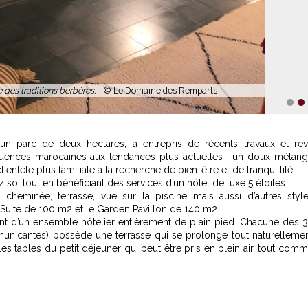
x et de fraîcheur du Domaine des Remparts. -
© Le Domaine des
Remparts
1
2
'un parc de deux hectares, a entrepris de récents travaux et re
nfluences marocaines aux tendances plus actuelles ; un doux mélan
ientèle plus familiale à la recherche de bien-être et de tranquillité.
soi tout en bénéficiant des services d’un hôtel de luxe 5 étoiles.
eminée, terrasse, vue sur la piscine mais aussi d’autres styl
y Suite de 100 m2 et le Garden Pavillon de 140 m2.
ant d’un ensemble hôtelier entièrement de plain pied. Chacune des 
unicantes) possède une terrasse qui se prolonge tout naturelleme
les tables du petit déjeuner qui peut être pris en plein air, tout com