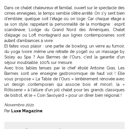
Dans ce chalet chaleureux et familial, ouvert sur le spectacle des
cimes enneigées, le temps semble s’être arrêté. On s'y sent bien
d'emblée, quelque soit l'étage où on loge. Car chaque étage a
sa son style, rappelant la personnalité de la montagne : esprit
scandinave, Lodge du Grand Nord des Amériques, Chalet
d’alpage ou Loft montagnard aux lignes contemporaines sont
autant d’ambiances à vivre.
Et faites vous plaisir : une partie de bowling, un verre au fumoir,
du yoga (voire même une retraite de yoga!) ou un massage by
Sisley au Spa ? Aux Barmes de l'Ours, c'est la garantie d'un
séjour inoubliable, 100% sur mesure.
Avec trois tables tenues par le chef étoilé Antoine Gras, Les
Barmes sont une enseigne gastronomique de haut vol ! Elle
vous propose « La Table de l'Ours » (entièrement rénovée avec
un design contemporain qui associe bois et miroir), la «
Rôtisserie » à l'allure d'un joli chalet pour les grands classiques
de bistrot, et le « Coin Savoyard » pour un dîner bien régional !
Novembre 2021
Par
Luxe Magazine