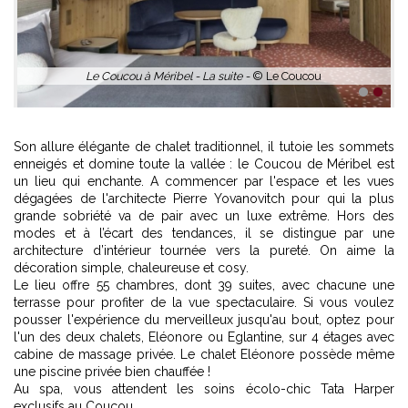
Le Coucou à Méribel - La suite -
© Le Coucou
1
2
Son allure élégante de chalet traditionnel, il tutoie les sommets
enneigés et domine toute la vallée : le Coucou de Méribel est
un lieu qui enchante. A commencer par l'espace et les vues
dégagées de l'architecte Pierre Yovanovitch pour qui la plus
grande sobriété va de pair avec un luxe extrême. Hors des
modes et à l’écart des tendances, il se distingue par une
architecture d’intérieur tournée vers la pureté. On aime la
décoration simple, chaleureuse et cosy.
Le lieu offre 55 chambres, dont 39 suites, avec chacune une
terrasse pour profiter de la vue spectaculaire. Si vous voulez
pousser l'expérience du merveilleux jusqu'au bout, optez pour
l'un des deux chalets, Eléonore ou Eglantine, sur 4 étages avec
cabine de massage privée. Le chalet Eléonore possède même
une piscine privée bien chauffée !
Au spa, vous attendent les soins écolo-chic Tata Harper
exclusifs au Coucou.