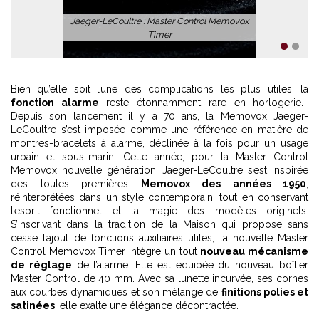
Jaeger-LeCoultre : Master Control Memovox
Timer
1
2
Bien qu’elle soit l’une des complications les plus utiles, la
fonction alarme
reste étonnamment rare en horlogerie.
Depuis son lancement il y a 70 ans, la Memovox Jaeger-
LeCoultre s’est imposée comme une référence en matière de
montres-bracelets à alarme, déclinée à la fois pour un usage
urbain et sous-marin. Cette année, pour la Master Control
Memovox nouvelle génération, Jaeger-LeCoultre s’est inspirée
des toutes premières
Memovox des années 1950
,
réinterprétées dans un style contemporain, tout en conservant
l’esprit fonctionnel et la magie des modèles originels.
S’inscrivant dans la tradition de la Maison qui propose sans
cesse l’ajout de fonctions auxiliaires utiles, la nouvelle Master
Control Memovox Timer intègre un tout
nouveau mécanisme
de réglage
de l’alarme. Elle est équipée du nouveau boîtier
Master Control de 40 mm. Avec sa lunette incurvée, ses cornes
aux courbes dynamiques et son mélange de
finitions polies et
satinées
, elle exalte une élégance décontractée.