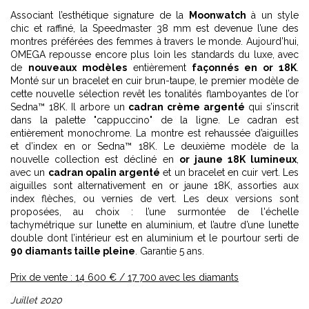
Associant l’esthétique signature de la
Moonwatch
à un style
chic et raffiné, la Speedmaster 38 mm est devenue l’une des
montres préférées des femmes à travers le monde. Aujourd’hui,
OMEGA repousse encore plus loin les standards du luxe, avec
de
nouveaux modèles
entièrement
façonnés en or 18K
.
Monté sur un bracelet en cuir brun-taupe, le premier modèle de
cette nouvelle sélection revêt les tonalités flamboyantes de l’or
Sedna™ 18K. Il arbore un
cadran crème argenté
qui s’inscrit
dans la palette "cappuccino" de la ligne. Le cadran est
entièrement monochrome. La montre est rehaussée d’aiguilles
et d’index en or Sedna™ 18K. Le deuxième modèle de la
nouvelle collection est décliné en
or jaune 18K lumineux
,
avec un
cadran opalin argenté
et un bracelet en cuir vert. Les
aiguilles sont alternativement en or jaune 18K, assorties aux
index flèches, ou vernies de vert. Les deux versions sont
proposées, au choix : l’une surmontée de l'échelle
tachymétrique sur lunette en aluminium, et l’autre d’une lunette
double dont l’intérieur est en aluminium et le pourtour serti de
90 diamants taille pleine
. Garantie 5 ans.
Prix de vente : 14 600 € / 17 700 avec les diamants
Juillet 2020