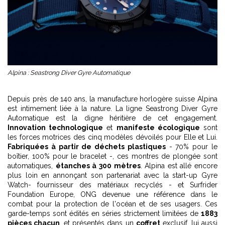
Alpina : Seastrong Diver Gyre Automatique
Depuis près de 140 ans, la manufacture horlogère suisse Alpina
est intimement liée à la nature. La ligne Seastrong Diver Gyre
Automatique est la digne héritière de cet engagement.
Innovation technologique
et
manifeste écologique
sont
les forces motrices des cinq modèles dévoilés pour Elle et Lui.
Fabriquées à partir de déchets plastiques
- 70% pour le
boîtier, 100% pour le bracelet -, ces montres de plongée sont
automatiques,
étanches à 300 mètres
. Alpina est allé encore
plus loin en annonçant son partenariat avec la start-up Gyre
Watch- fournisseur des matériaux recyclés - et Surfrider
Foundation Europe, ONG devenue une référence dans le
combat pour la protection de l'océan et de ses usagers. Ces
garde-temps sont édités en séries strictement limitées de
1883
pièces chacun
, et présentés dans un
coffret
exclusif, lui aussi