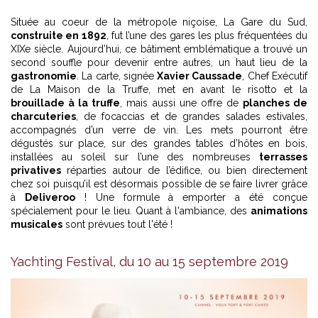
Située au coeur de la métropole niçoise, La Gare du Sud,
construite en 1892
, fut l’une des gares les plus fréquentées du
XIXe siècle. Aujourd’hui, ce bâtiment emblématique a trouvé un
second souffle pour devenir entre autres, un haut lieu de la
gastronomie
. La carte, signée
Xavier Caussade
, Chef Exécutif
de La Maison de la Truffe, met en avant le risotto et la
brouillade à la truffe
, mais aussi une offre de
planches de
charcuteries
, de focaccias et de grandes salades estivales,
accompagnés d’un verre de vin. Les mets pourront être
dégustés sur place, sur des grandes tables d’hôtes en bois,
installées au soleil sur l’une des nombreuses
terrasses
privatives
réparties autour de l’édifice, ou bien directement
chez soi puisqu’il est désormais possible de se faire livrer grâce
à
Deliveroo
! Une formule à emporter a été conçue
spécialement pour le lieu. Quant à l'ambiance, des
animations
musicales
sont prévues tout l'été !
Yachting Festival, du 10 au 15 septembre 2019