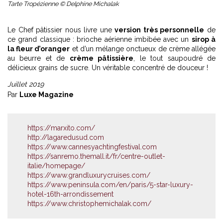
Tarte Tropézienne © Delphine Michalak
Le Chef pâtissier nous livre une
version très personnelle
de
ce grand classique : brioche aérienne imbibée avec un
sirop à
la fleur d’oranger
et d’un mélange onctueux de crème allégée
au beurre et de
crème pâtissière
, le tout saupoudré de
délicieux grains de sucre. Un véritable concentré de douceur !
Juillet 2019
Par
Luxe Magazine
https://marxito.com/
http://lagaredusud.com
https://www.cannesyachtingfestival.com
https://sanremo.themall.it/fr/centre-outlet-
italie/homepage/
https://www.grandluxurycruises.com/
https://www.peninsula.com/en/paris/5-star-luxury-
hotel-16th-arrondissement
https://www.christophemichalak.com/