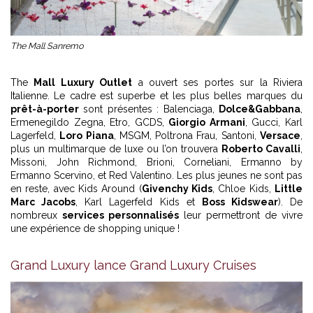
The Mall Sanremo
The
Mall Luxury Outlet
a ouvert ses portes sur la Riviera
Italienne. Le cadre est superbe et les plus belles marques du
prêt-à-porter
sont présentes : Balenciaga,
Dolce&Gabbana
,
Ermenegildo Zegna, Etro, GCDS,
Giorgio Armani
, Gucci, Karl
Lagerfeld,
Loro Piana
, MSGM, Poltrona Frau, Santoni,
Versace
,
plus un multimarque de luxe ou l’on trouvera
Roberto Cavalli
,
Missoni, John Richmond, Brioni, Corneliani, Ermanno by
Ermanno Scervino, et Red Valentino. Les plus jeunes ne sont pas
en reste, avec Kids Around (
Givenchy Kids
, Chloe Kids,
Little
Marc Jacobs
, Karl Lagerfeld Kids et
Boss Kidswear
). De
nombreux
services personnalisés
leur permettront de vivre
une expérience de shopping unique !
Grand Luxury lance Grand Luxury Cruises