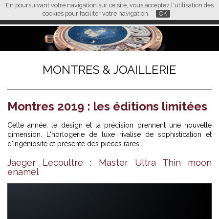
En poursuivant votre navigation sur ce site, vous acceptez l'utilisation des
L M
FR
EN
CN
cookies pour faciliter votre navigation.
OK
MONTRES & JOAILLERIE
Montres 2019 : les éditions limitées
Cette année, le design et la précision prennent une nouvelle
dimension. L'horlogerie de luxe rivalise de sophistication et
d'ingéniosité et présente des pièces rares...
Jaeger Lecoultre : Master Ultra Thin moon
enamel