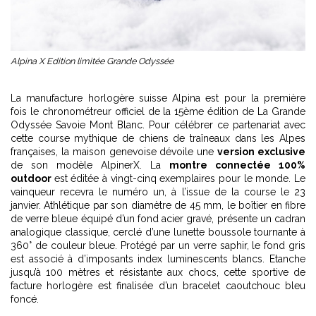
Alpina X Edition limitée Grande Odyssée
La manufacture horlogère suisse Alpina est pour la première
fois le chronométreur officiel de la 15ème édition de La Grande
Odyssée Savoie Mont Blanc. Pour célébrer ce partenariat avec
cette course mythique de chiens de traîneaux dans les Alpes
françaises, la maison genevoise dévoile une
version exclusive
de son modèle AlpinerX. La
montre connectée 100%
outdoor
est éditée à vingt-cinq exemplaires pour le monde. Le
vainqueur recevra le numéro un, à l’issue de la course le 23
janvier. Athlétique par son diamètre de 45 mm, le boîtier en fibre
de verre bleue équipé d’un fond acier gravé, présente un cadran
analogique classique, cerclé d’une lunette boussole tournante à
360° de couleur bleue. Protégé par un verre saphir, le fond gris
est associé à d’imposants index luminescents blancs. Etanche
jusqu’à 100 mètres et résistante aux chocs, cette sportive de
facture horlogère est finalisée d’un bracelet caoutchouc bleu
foncé.