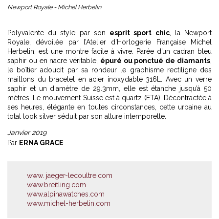
Newport Royale - Michel Herbelin
Polyvalente du style par son
esprit sport chic
, la Newport
Royale, dévoilée par l’Atelier d’Horlogerie Française Michel
Herbelin, est une montre facile à vivre. Parée d’un cadran bleu
saphir ou en nacre véritable,
épuré ou ponctué de diamants
,
le boîtier adoucit par sa rondeur le graphisme rectiligne des
maillons du bracelet en acier inoxydable 316L. Avec un verre
saphir et un diamètre de 29.3mm, elle est étanche jusqu’à 50
mètres. Le mouvement Suisse est à quartz (ETA). Décontractée à
ses heures, élégante en toutes circonstances, cette urbaine au
total look silver séduit par son allure intemporelle.
Janvier 2019
Par
ERNA GRACE
www. jaeger-lecoultre.com
www.breitling.com
www.alpinawatches.com
www.michel-herbelin.com