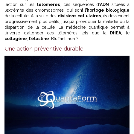
l’action sur les
télomères
, ces séquences d’
ADN
situées à
l’extrémité des chromosomes, qui sont
l’horloge biologique
de la cellule. A la suite des
divisions cellulaires
, ils deviennent
progressivement plus petits, jusqu’à provoquer la maladie ou la
disparition de la cellule. La médecine quantique permet à
l’inverse d’allonger ces télomères tels que la
DHEA
, le
collagène
,
l’élastine
. Bluffant, non ?
Une action préventive durable