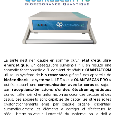
La santé n’est rien d’autre en somme qu’un
état d’équilibre
énergétique
. Un déséquilibre survient-il ? Il en résulte une
anomalie fonctionnelle qu’il convient de rétablir.
QUANTAFORM
utilise un système de
bio résonance
grâce à des appareils de
biofeedback
- «
système L.I.F.E
» et «
QUANTASCAN PRO
»
qui établissent une
communication avec le corps
du sujet :
par
réceptions/émissions d’ondes électromagnétiques
qui vont aller dénicher l’information au cœur des cellules et des
tissus, ces appareils sont capables de capter les
stress
et les
dysfonctionnements émis par chaque organe, d’identifier
automatiquement les éléments à corriger et d’effectuer le
rééquilibrage salvateur. L’efficacité du système, on la doit à