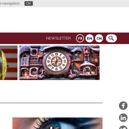
re navigation.
OK
NEWSLETTER
FR
EN
CN