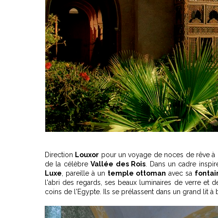
Direction
Louxor
pour un voyage de noces de rêve à 
de la célèbre
Vallée des Rois
. Dans un cadre inspir
Luxe
, pareille à un
temple ottoman
avec sa
fonta
l'abri des regards, ses beaux luminaires de verre et d
coins de l'Egypte. Ils se prélassent dans un grand lit 