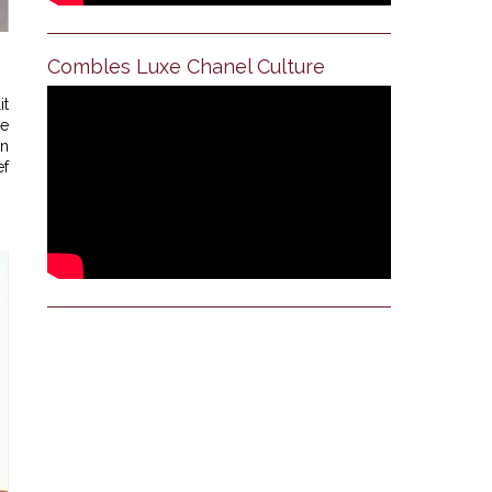
Combles Luxe Chanel Culture
it
se
un
ef