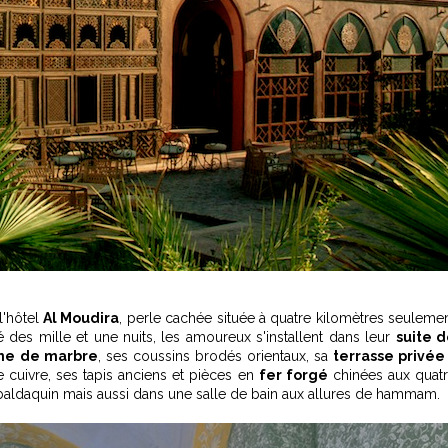
l'hôtel
Al Moudira
, perle cachée située à quatre kilomètres seuleme
é des mille et une nuits, les amoureux s'installent dans leur
suite 
ine de marbre
, ses coussins brodés orientaux, sa
terrasse privé
e cuivre, ses tapis anciens et pièces en
fer forgé
chinées aux quat
à baldaquin mais aussi dans une salle de bain aux allures de hammam.