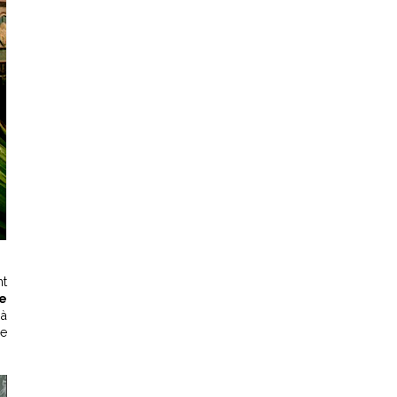
nt
de
e
à
re