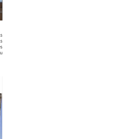
ls
ls
es
au