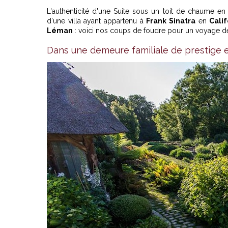
L'authenticité d'une Suite sous un toit de chaume e
d'une villa ayant appartenu à
Frank Sinatra
en
Calif
Léman
: voici nos coups de foudre pour un voyage de
Dans une demeure familiale de prestige