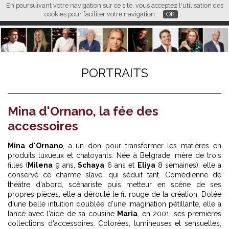
En poursuivant votre navigation sur ce site, vous acceptez l'utilisation des
L M
FR
EN
CN
cookies pour faciliter votre navigation.
OK
PORTRAITS
Mina d'Ornano, la fée des
accessoires
Mina d'Ornano
, a un don pour transformer les matières en
produits luxueux et chatoyants. Née à Belgrade, mère de trois
filles (
Milena
9 ans,
Schaya
6 ans et
Eliya
8 semaines), elle a
conservé ce charme slave, qui séduit tant. Comédienne de
théâtre d'abord, scénariste puis metteur en scène de ses
propres pièces, elle a déroulé le fil rouge de la création. Dotée
d'une belle intuition doublée d'une imagination pétillante, elle a
lancé avec l'aide de sa cousine
Maria
, en 2001, ses premières
collections d'accessoires. Colorées, lumineuses et sensuelles,