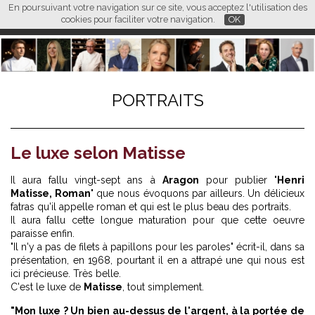
En poursuivant votre navigation sur ce site, vous acceptez l'utilisation des
L M
FR
EN
CN
cookies pour faciliter votre navigation.
OK
PORTRAITS
Le luxe selon Matisse
Il aura fallu vingt-sept ans à
Aragon
pour publier "
Henri
Matisse, Roman
" que nous évoquons par ailleurs. Un délicieux
fatras qu'il appelle roman et qui est le plus beau des portraits.
Il aura fallu cette longue maturation pour que cette oeuvre
paraisse enfin.
"Il n'y a pas de filets à papillons pour les paroles" écrit-il, dans sa
présentation, en 1968, pourtant il en a attrapé une qui nous est
ici précieuse. Très belle.
C'est le luxe de
Matisse
, tout simplement.
"Mon luxe ? Un bien au-dessus de l'argent, à la portée de