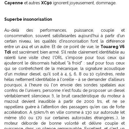
Cayenne
et autres
XC90
ignorent joyeusement, dommage.
Superbe insonorisation
Au-delà des performances, puissance, couple et
consommation, souvent satisfaisantes aujourd'hui à partir d'un
certain niveau, les qualités d'insonorisation font la différence
entre un 4x4 et un autre. Et de ce point de vue, le
Touareg V6
Tdi
est sacrément bien armé. S'il reste clairement identifiable au
ralenti (une visite chez l'ORL s'impose pour tous ceux qui
ajouteront le désormais habituel "à froid" : sauf pour tous ceux
qui se contrefichent de la mécanique, la signature acoustique
d'un moteur diesel, qu'il soit à 4, 5, 6, 8 ou 10 cylindres, reste
hélas nettement identifiable à l'oreille - à se demander d'ailleurs
pourquoi, à l'heure où l'on envoie des sondes spatiales aux
confins de l'univers, personne n'est foutu de proposer un diesel
véritablement silencieux !), le bruit caractéristique du moteur à
mazout devient inaudible à partir de 2000 trs, et ne se
rappellera guère à l'attention des passagers qu'en cas de forte
accélération. A 50km/h en ville comme à 130 sur autoroute (et
même 160 ou 170 sur certaines autoroutes étrangères...), le
moteur déborde de bonne volonté et délivre couple et
puissance dans un silence remarquable. Excellent, et c'est un