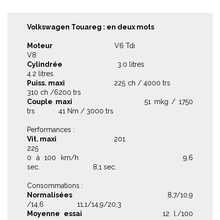
Volkswagen Touareg : en deux mots
Moteur
V6 Tdi
V8
Cylindrée
3.0 litres
4.2 litres
Puiss. maxi
225 ch / 4000 trs
310 ch /6200 trs
Couple maxi
51 mkg / 1750
trs 41 Nm / 3000 trs
Performances :
Vit. maxi
201
225
0 à 100 km/h 9,6
sec. 8,1 sec.
Consommations :
Normalisées
8,7/10,9
/14,6 11,1/14,9/20,3
Moyenne essai
12 l./100