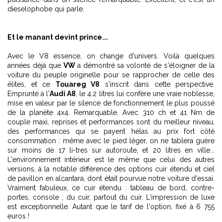
dieselophobe qui parle.
Et le manant devint prince...
Avec le V8 essence, on change d'univers. Voilà quelques
années déjà que
VW
a démontré sa volonté de s'éloigner de la
voiture du peuple originelle pour se rapprocher de celle des
élites, et ce
Touareg V8
s'inscrit dans cette perspective.
Emprunté à l'
Audi A8
, le 4.2 litres lui confère une vraie noblesse,
mise en valeur par le silence de fonctionnement le plus poussé
de la planète 4x4. Remarquable. Avec 310 ch et 41 Nm de
couple maxi, reprises et performances sont du meilleur niveau,
des performances qui se payent hélas au prix fort côté
consommation : même avec le pied léger, on ne tablera guère
sur moins de 17 li-tres sur autoroute, et 20 litres en ville...
L'environnement intérieur est le même que celui des autres
versions, à la notable différence des options cuir étendu et ciel
de pavillon en alcantara, dont était pourvue notre voiture d'essai.
Vraiment fabuleux, ce cuir étendu : tableau de bord, contre-
portes, console ; du cuir, partout du cuir. L'impression de luxe
est exceptionnelle. Autant que le tarif de l'option, fixé à 6 755
euros !