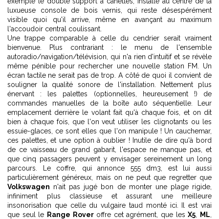
exemple le double support à canettes, installé au centre de la
luxueuse console de bois vernis, qui reste désespérément
visible quoi qu'il arrive, même en avançant au maximum
l'accoudoir central coulissant.
Une trappe comparable à celle du cendrier serait vraiment
bienvenue. Plus contrariant : le menu de l'ensemble
autoradio/navigation/télévision, qui n'a rien d'intuitif et se révèle
même pénible pour rechercher une nouvelle station FM. Un
écran tactile ne serait pas de trop. A côté de quoi il convient de
souligner la qualité sonore de l'installation. Nettement plus
énervant : les palettes (optionnelles, heureusement !) de
commandes manuelles de la boîte auto séquentielle. Leur
emplacement derrière le volant fait qu'à chaque fois, et on dit
bien à chaque fois, que l'on veut utiliser les clignotants ou les
essuie-glaces, ce sont elles que l'on manipule ! Un cauchemar,
ces palettes, et une option à oublier ! Inutile de dire qu'à bord
de ce vaisseau de grand gabarit, l'espace ne manque pas, et
que cinq passagers peuvent y envisager sereinement un long
parcours. Le coffre, qui annonce 555 dm3, est lui aussi
particulièrement généreux, mais on ne peut que regretter que
Volkswagen
n'ait pas jugé bon de monter une plage rigide,
infiniment plus classieuse et assurant une meilleure
insonorisation que celle du vulgaire taud monté ici. Il est vrai
que seul le
Range Rover
offre cet agrément, que les
X5
,
ML
,