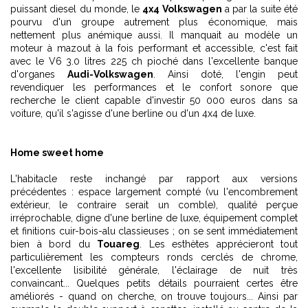
puissant diesel du monde, le
4x4 Volkswagen
a par la suite été
pourvu d'un groupe autrement plus économique, mais
nettement plus anémique aussi. Il manquait au modèle un
moteur à mazout à la fois performant et accessible, c'est fait
avec le V6 3.0 litres 225 ch pioché dans l'excellente banque
d'organes
Audi-Volkswagen
. Ainsi doté, l'engin peut
revendiquer les performances et le confort sonore que
recherche le client capable d'investir 50 000 euros dans sa
voiture, qu'il s'agisse d'une berline ou d'un 4x4 de luxe.
Home sweet home
L'habitacle reste inchangé par rapport aux versions
précédentes : espace largement compté (vu l'encombrement
extérieur, le contraire serait un comble), qualité perçue
irréprochable, digne d'une berline de luxe, équipement complet
et finitions cuir-bois-alu classieuses ; on se sent immédiatement
bien à bord du
Touareg
. Les esthètes apprécieront tout
particulièrement les compteurs ronds cerclés de chrome,
l'excellente lisibilité générale, l'éclairage de nuit très
convaincant... Quelques petits détails pourraient certes être
améliorés - quand on cherche, on trouve toujours... Ainsi par