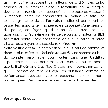
gamme, l'offre proposant par ailleurs deux 2.0 litres turbo
essence et le premier diesel automatique de la marque,
développant 150 ch.), bien secondé par une boîte de vitesses à
6 rapports dotée de commandes au volant. Utilisant une
technologie issue de la
Formule1
, celles-ci permettent de
passer les rapports (en montée et en descente) d'une pression
du pouce, de façon quasi instantanée : aussi pratique
qu'amusant ! Enfin, même armée de ce puissant moteur, la
BLS
sait rester sobre, notre consommation sur un parcours mixte
ville et route n'ayant pas excédé 10,5 l/100 km.
Notre voiture d'essai, la combinaison la plus haut de gamme (et
donc la plus chère) est facturée 42 590 €. Une somme au bout
du compte raisonnable pour rouler dans une
Cadillac
superbement équipée, performante et luxueuse. Tout en sachant
que la
BLS
démarre à 27 890 € avec une motorisation 175 ch
qui lui permet de faire jeu égal, en puissance comme en
performances, avec ses rivales européennes, nettement moins
bien équipées. L'exotisme et le prestige de Cadillac en plus.
Véronique Bricout