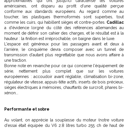
approximatives qui ont jusqu'ici caractérisé les voitures
américaines, ont disparu au profit d'une qualité perçue
conforme aux standards européens. Au regard comme au
toucher, les plastiques thermoformés sont superbes, tout
comme les cuirs, qui habillent sièges et contre-portes.
Cadillac
a d'évidence lorgné du côté des références allemandes au
moment de définir son cahier des charges, et le résultat est à la
hauteur : la finition est irréprochable, on baigne dans le luxe.
L'espace est généreux pour les passagers avant et deux à
l'arrière, le cinquième devra composer avec un tunnel de
transmission d'autant plus regrettable que nous avons affaire à
une traction.
Bonne note en revanche pour ce qui concerne l'équipement de
série, nettement plus complet que sur les voitures
européennes : accoudoir avant réglable, climatisation bi-zone,
régulateur de vitesse, appuis-tête actifs, inserts de bois précieux,
sièges électriques à mémoires, chauffants de surcroît, phares bi-
xénon...
Performante et sobre
Au volant, on apprécie la souplesse du moteur (notre voiture
d'essai était équipée du V6 2.8 litres turbo 255 ch de haut de