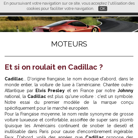
En poursuivant votre navigation sur ce site, vous acceptez l'utilisation des
L M
FR
EN
CN
cookies pour faciliter votre navigation.
OK
MOTEURS
Et si on roulait en Cadillac ?
Cadillac
... D'origine française, le nom évoque d'abord, dans le
monde entier, la voiture de luxe à l'américaine. Chantée outre-
Atlantique par
Elvis Presley
et en France par notre
Johnny
national, la
Cadillac
est plus qu'une voiture : c'est un symbole.
Notre essai du premier modèle de la marque conçu
spécifiquement pour le marché européen.
Pour la Française moyenne, le nom reste synonyme de grosse
voiture luxueuse et confortable, assoiffée de super sans plomb
(puisque les Américains continuent de snober le diesel) et
inutilisable dans Paris pour cause d'encombrement ingérable.
Faux. D'abord, voilà des années que
Cadillac
propose des