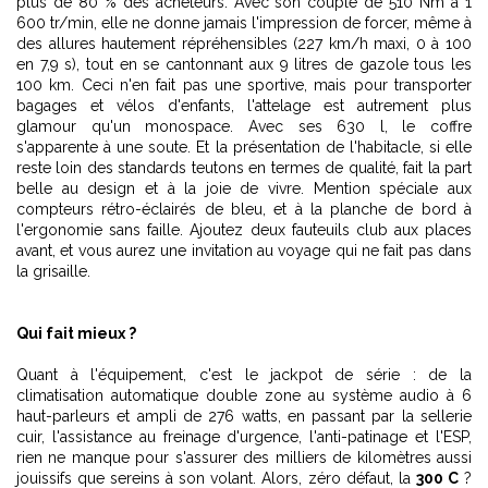
plus de 80 % des acheteurs. Avec son couple de 510 Nm à 1
600 tr/min, elle ne donne jamais l'impression de forcer, même à
des allures hautement répréhensibles (227 km/h maxi, 0 à 100
en 7,9 s), tout en se cantonnant aux 9 litres de gazole tous les
100 km. Ceci n'en fait pas une sportive, mais pour transporter
bagages et vélos d'enfants, l'attelage est autrement plus
glamour qu'un monospace. Avec ses 630 l, le coffre
s'apparente à une soute. Et la présentation de l'habitacle, si elle
reste loin des standards teutons en termes de qualité, fait la part
belle au design et à la joie de vivre. Mention spéciale aux
compteurs rétro-éclairés de bleu, et à la planche de bord à
l'ergonomie sans faille. Ajoutez deux fauteuils club aux places
avant, et vous aurez une invitation au voyage qui ne fait pas dans
la grisaille.
Qui fait mieux ?
Quant à l'équipement, c'est le jackpot de série : de la
climatisation automatique double zone au système audio à 6
haut-parleurs et ampli de 276 watts, en passant par la sellerie
cuir, l'assistance au freinage d'urgence, l'anti-patinage et l'ESP,
rien ne manque pour s'assurer des milliers de kilomètres aussi
jouissifs que sereins à son volant. Alors, zéro défaut, la
300 C
?