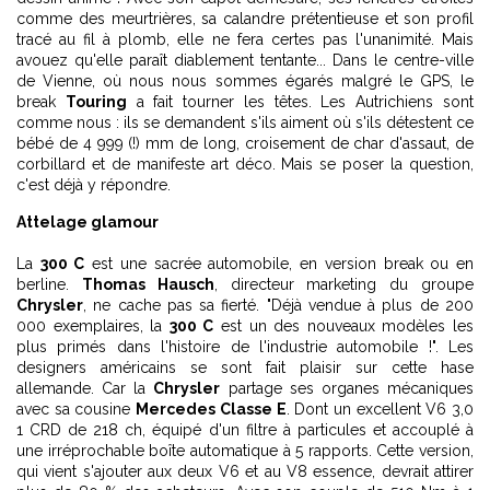
comme des meurtrières, sa calandre prétentieuse et son profil
tracé au fil à plomb, elle ne fera certes pas l'unanimité. Mais
avouez qu'elle paraît diablement tentante... Dans le centre-ville
de Vienne, où nous nous sommes égarés malgré le GPS, le
break
Touring
a fait tourner les têtes. Les Autrichiens sont
comme nous : ils se demandent s'ils aiment où s'ils détestent ce
bébé de 4 999 (!) mm de long, croisement de char d'assaut, de
corbillard et de manifeste art déco. Mais se poser la question,
c'est déjà y répondre.
Attelage glamour
La
300 C
est une sacrée automobile, en version break ou en
berline.
Thomas Hausch
, directeur marketing du groupe
Chrysler
, ne cache pas sa fierté. "Déjà vendue à plus de 200
000 exemplaires, la
300 C
est un des nouveaux modèles les
plus primés dans l'histoire de l'industrie automobile !". Les
designers américains se sont fait plaisir sur cette hase
allemande. Car la
Chrysler
partage ses organes mécaniques
avec sa cousine
Mercedes Classe E
. Dont un excellent V6 3,0
1 CRD de 218 ch, équipé d'un filtre à particules et accouplé à
une irréprochable boîte automatique à 5 rapports. Cette version,
qui vient s'ajouter aux deux V6 et au V8 essence, devrait attirer