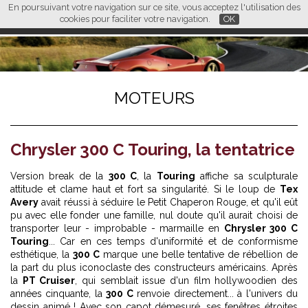
En poursuivant votre navigation sur ce site, vous acceptez l'utilisation des
L M
FR
EN
CN
cookies pour faciliter votre navigation.
OK
MOTEURS
Chrysler 300 C Touring, la tentatrice
Version break de la
300 C
, la
Touring
affiche sa sculpturale
attitude et clame haut et fort sa singularité. Si le loup de
Tex
Avery
avait réussi à séduire le Petit Chaperon Rouge, et qu'il eût
pu avec elle fonder une famille, nul doute qu'il aurait choisi de
transporter leur - improbable - marmaille en
Chrysler 300 C
Touring
... Car en ces temps d'uniformité et de conformisme
esthétique, la
300 C
marque une belle tentative de rébellion de
la part du plus iconoclaste des constructeurs américains. Après
la
PT Cruiser
, qui semblait issue d'un film hollywoodien des
années cinquante, la
300 C
renvoie directement... à l'univers du
dessin animé ! Avec son capot démesuré, ses fenêtres étroites