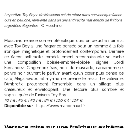
Le parfum Toy Boy 2 de Moschino est de retour dans son iconique flacon
ours en peluche, réinventé dans un gris anthracite mat enrichi de finitions
argentées élégantes. -
© Moschino
Moschino relance son emblématique ours en peluche noir mat
avec Toy Boy 2, une fragrance pensée pour un homme à la fois
ironique, magnétique et profondément contemporain. Derrière
ce flacon anthracite immédiatement reconnaissable se cache
une composition boisée-ambrée-épicée signée Jordi
Fernandez. Gingembre frais, noix de muscade, cardamome et
poivre noir ouvrent le parfum avant qu’un cœur plus dense de
café, Akigalawood et myrrhe ne prenne le relais. Le vétiver et
l’Ambrofix prolongent l’ensemble dans un sillage plus
chaleureux et enveloppant. Une lecture plus sombre et
sophistiquée de l’univers Toy Boy.
30 ml : 56 € | 50 ml : 83 € | 100 ml : 105 €
Disponible sur
: https://www.marionnaud.fr
Versace mise sur une fraîcheur extrême