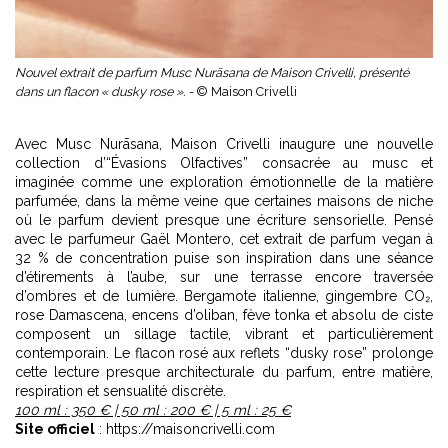
Nouvel extrait de parfum Musc Nurāsana de Maison Crivelli, présenté
dans un flacon « dusky rose ». -
© Maison Crivelli
Avec Musc Nurāsana, Maison Crivelli inaugure une nouvelle
collection d’“Évasions Olfactives” consacrée au musc et
imaginée comme une exploration émotionnelle de la matière
parfumée, dans la même veine que certaines
maisons de niche
où le parfum devient presque une écriture sensorielle. Pensé
avec le parfumeur Gaël Montero, cet extrait de parfum vegan à
32 % de concentration puise son inspiration dans une séance
d’étirements à l’aube, sur une terrasse encore traversée
d’ombres et de lumière. Bergamote italienne, gingembre CO₂,
rose Damascena, encens d’oliban, fève tonka et absolu de ciste
composent un sillage tactile, vibrant et particulièrement
contemporain. Le flacon rosé aux reflets “dusky rose” prolonge
cette lecture presque architecturale du parfum, entre matière,
respiration et sensualité discrète.
100 ml : 350 € | 50 ml : 200 € | 5 ml : 25 €
Site officiel
: https://maisoncrivelli.com