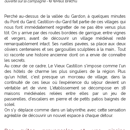
ouverte sur la campagne -
© ©Paul Bréchu
Perché au-dessus de la vallée du Gardon, à quelques minutes
du Pont du Gard, Castillon-du-Gard fait partie de ces villages qui
nous font immédiatement regretter de ne pas être venus plus
tôt. On y arrive par des routes bordées de garrigue, entre vignes
et vergers, avant de découvrir un village médiéval resté
remarquablement intact. Ses ruelles pavées, sa place aux deux
oliviers centenaires et ses gargouilles sculptées à la main… Tout
ici raconte une histoire ancienne dont on a envie de connaître
les secrets.
Au cœur de ce cadre, Le Vieux Castillon s'impose comme l'un
des hôtels de charme les plus singuliers de la région. Plus
qu'un hôtel, c'est presque un morceau de village, dans la
continuité de
ces lieux où l’expérience du séjour devient un
véritable art de vivre
. L'établissement se décompose en 18
maisons médiévales reliées entre elles par un jeu de
passerelles, d'escaliers en pierre et de petits patios baignés de
soleil.
On s'y déplace comme dans un labyrinthe, avec cette sensation
agréable de découvrir un nouvel espace à chaque détour.