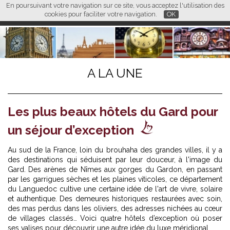
En poursuivant votre navigation sur ce site, vous acceptez l'utilisation des
L M
FR
EN
CN
cookies pour faciliter votre navigation.
OK
A LA UNE
Les plus beaux hôtels du Gard pour
un séjour d’exception
Au sud de la France, loin du brouhaha des grandes villes, il y a
des destinations qui séduisent par leur douceur, à l'image du
Gard. Des arènes de Nîmes aux gorges du Gardon, en passant
par les garrigues sèches et les plaines viticoles, ce département
du Languedoc cultive une certaine idée de l'art de vivre, solaire
et authentique. Des demeures historiques restaurées avec soin,
des mas perdus dans les oliviers, des adresses nichées au cœur
de villages classés… Voici quatre hôtels d’exception où poser
ses valises pour découvrir une autre idée du luxe méridional.