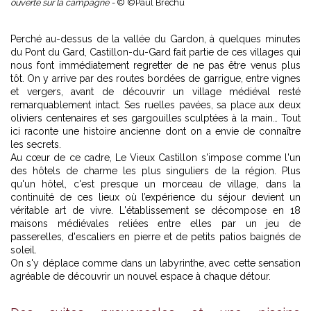
ouverte sur la campagne -
© ©Paul Bréchu
Perché au-dessus de la vallée du Gardon, à quelques minutes
du Pont du Gard, Castillon-du-Gard fait partie de ces villages qui
nous font immédiatement regretter de ne pas être venus plus
tôt. On y arrive par des routes bordées de garrigue, entre vignes
et vergers, avant de découvrir un village médiéval resté
remarquablement intact. Ses ruelles pavées, sa place aux deux
oliviers centenaires et ses gargouilles sculptées à la main… Tout
ici raconte une histoire ancienne dont on a envie de connaître
les secrets.
Au cœur de ce cadre, Le Vieux Castillon s'impose comme l'un
des hôtels de charme les plus singuliers de la région. Plus
qu'un hôtel, c'est presque un morceau de village, dans la
continuité de
ces lieux où l’expérience du séjour devient un
véritable art de vivre
. L'établissement se décompose en 18
maisons médiévales reliées entre elles par un jeu de
passerelles, d'escaliers en pierre et de petits patios baignés de
soleil.
On s'y déplace comme dans un labyrinthe, avec cette sensation
agréable de découvrir un nouvel espace à chaque détour.